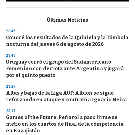
0
s
e
c
Últimas Noticias
o
n
23:45
d
Conocé los resultados de la Quiniela y la Tómbola
s
o
nocturna del jueves 6 de agosto de 2026
f
3
23:43
3
s
Uruguay cerró el grupo del Sudamericano
e
Femenino con derrota ante Argentina y jugará
c
por el quinto puesto
o
n
d
23:27
s
Altas y bajas de la Liga AUF: Albion se sigue
reforzando en ataque y contrató a Ignacio Neira
23:17
Games of the Future: Peñarol a paso firme se
metió en los cuartos de final de la competencia
en Kazajistán