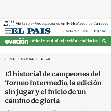
Temas
Alerta roja
Preocupaciones en INR
Bañados de Carrasco
del día:
Suscribite al 50% OFF
Ingresar
M
e
Fútbol
Mundial
Selección
Estadisticas
Agen
n
M
u
o
s
t
EL PAÍS
OVACIÓN
FÚTBOL
r
a
El historial de campeones del
r
b
Torneo Intermedio, la edición
�
s
sin jugar y el inicio de un
q
u
camino de gloria
e
d