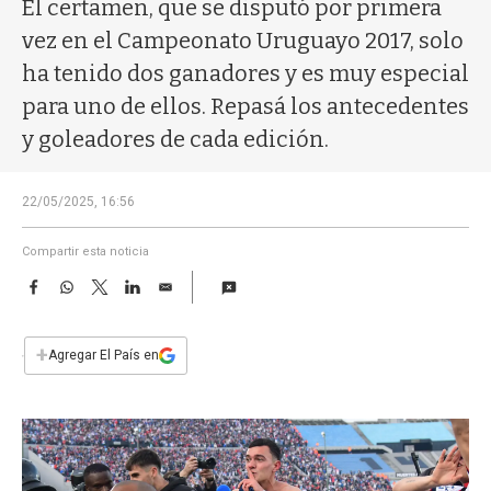
a
El certamen, que se disputó por primera
vez en el Campeonato Uruguayo 2017, solo
ha tenido dos ganadores y es muy especial
para uno de ellos. Repasá los antecedentes
y goleadores de cada edición.
22/05/2025, 16:56
Compartir esta noticia
F
W
T
L
E
a
h
w
i
m
c
a
i
n
a
e
t
t
k
i
+
Agregar El País en
b
s
t
e
l
o
A
e
d
o
p
r
I
k
p
n