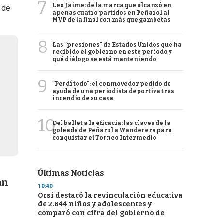
7
Leo Jaime: de la marca que alcanzó en
 de
apenas cuatro partidos en Peñarol al
MVP de la final con más que gambetas
8
Las "presiones" de Estados Unidos que ha
recibido el gobierno en este período y
qué diálogo se está manteniendo
9
"Perdí todo": el conmovedor pedido de
ayuda de una periodista deportiva tras
incendio de su casa
10
Del ballet a la eficacia: las claves de la
goleada de Peñarol a Wanderers para
conquistar el Torneo Intermedio
Últimas Noticias
an
10:40
Orsi destacó la revinculación educativa
de 2.844 niños y adolescentes y
comparó con cifra del gobierno de