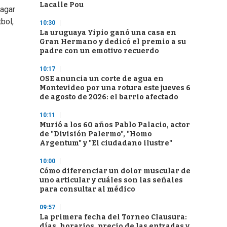
Lacalle Pou
pagar
bol,
10:30
La uruguaya Yipio ganó una casa en
Gran Hermano y dedicó el premio a su
padre con un emotivo recuerdo
10:17
OSE anuncia un corte de agua en
Montevideo por una rotura este jueves 6
de agosto de 2026: el barrio afectado
10:11
Murió a los 60 años Pablo Palacio, actor
de "División Palermo", "Homo
Argentum" y "El ciudadano ilustre"
10:00
Cómo diferenciar un dolor muscular de
uno articular y cuáles son las señales
para consultar al médico
09:57
La primera fecha del Torneo Clausura:
días, horarios, precio de las entradas y