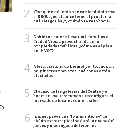
2
¿Por qué está lenta o se cae la plataforma
e-BROU, qué alcance tiene el problema,
qué riesgos hay y cuándo se resolverá?
3
Gobierno quiere llevar mil familias a
Ciudad Vieja aprovechando ocho
propiedades públicas: ¿cómo es el plan
del MVOT?
4
Alerta naranja de Inumet por tormentas
muy fuertes y severas: qué zonas están
afectadas
5
El ocaso de las galerías del Centro y el
l
boom en Pocitos: cómo se reconfigura el
mercado de locales comerciales
En
6
Inumet prevé que "lo más intenso" del
ciclón extratropical se dará la noche del
jueves y madrugada del viernes
n