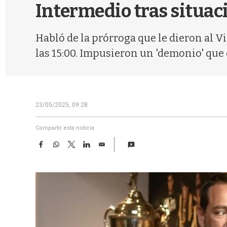
Intermedio tras situac
Habló de la prórroga que le dieron al Vi
las 15:00. Impusieron un 'demonio' que d
23/05/2025, 09:28
Compartir esta noticia
F
W
T
L
E
a
h
w
i
m
c
a
i
n
a
e
t
t
k
i
b
s
t
e
l
o
A
e
d
o
p
r
I
k
p
n