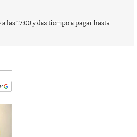
s
q
u
e
 a las 17:00 y das tiempo a pagar hasta
d
a
 en