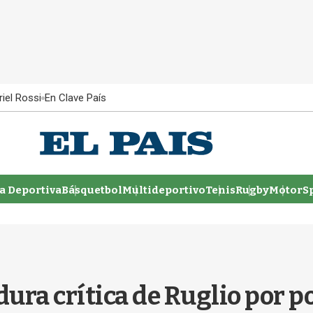
iel Rossi
En Clave País
 Deportiva
Básquetbol
Multideportivo
Tenis
Rugby
MotorSp
dura crítica de Ruglio por 