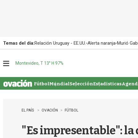
Temas del día:
Relación Uruguay - EE.UU.
Alerta naranja
Murió Gabr
Montevideo, T 13° H 97%
M
e
n
u
Fútbol
Mundial
Selección
Estadisticas
Agenda
EL PAÍS
OVACIÓN
FÚTBOL
"Es impresentable": la 