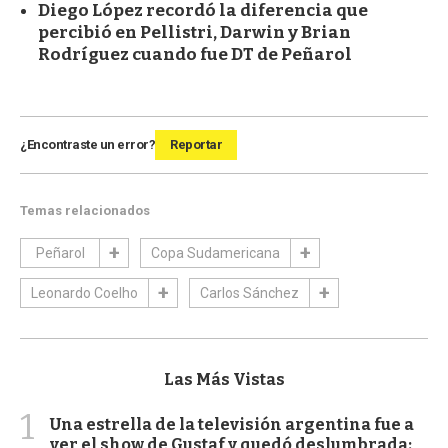
Diego López recordó la diferencia que
percibió en Pellistri, Darwin y Brian
Rodríguez cuando fue DT de Peñarol
¿Encontraste un error?
Reportar
Temas relacionados
Peñarol
Copa Sudamericana
Leonardo Coelho
Carlos Sánchez
Las Más Vistas
1
Una estrella de la televisión argentina fue a
ver el show de Gustaf y quedó deslumbrada: