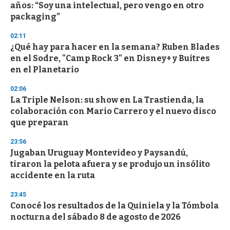
o
años: “Soy una intelectual, pero vengo en otro
f
packaging”
3
3
s
02:11
e
¿Qué hay para hacer en la semana? Ruben Blades
c
en el Sodre, "Camp Rock 3" en Disney+ y Buitres
o
n
en el Planetario
d
s
02:06
La Triple Nelson: su show en La Trastienda, la
colaboración con Mario Carrero y el nuevo disco
que preparan
23:56
Jugaban Uruguay Montevideo y Paysandú,
tiraron la pelota afuera y se produjo un insólito
accidente en la ruta
23:45
Conocé los resultados de la Quiniela y la Tómbola
nocturna del sábado 8 de agosto de 2026