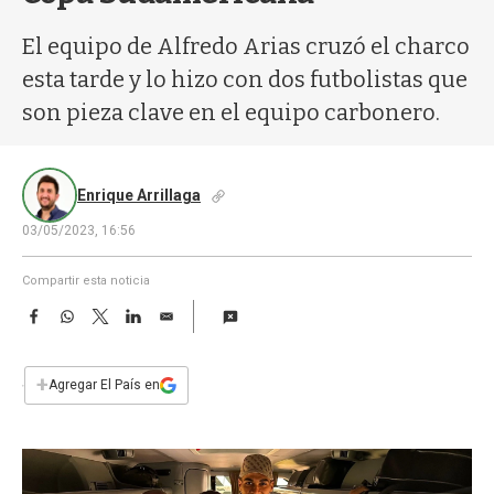
a
El equipo de Alfredo Arias cruzó el charco
esta tarde y lo hizo con dos futbolistas que
son pieza clave en el equipo carbonero.
Enrique Arrillaga
03/05/2023, 16:56
Compartir esta noticia
F
W
T
L
E
a
h
w
i
m
c
a
i
n
a
e
t
t
k
i
+
Agregar El País en
b
s
t
e
l
o
A
e
d
o
p
r
I
k
p
n