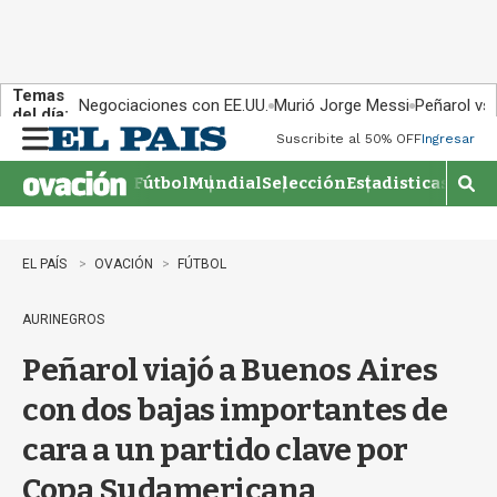
Temas
Negociaciones con EE.UU.
Murió Jorge Messi
Peñarol vs
del día:
Suscribite al 50% OFF
Ingresar
M
e
Fútbol
Mundial
Selección
Estadisticas
Agen
n
M
u
o
s
t
EL PAÍS
OVACIÓN
FÚTBOL
r
a
AURINEGROS
r
b
Peñarol viajó a Buenos Aires
�
s
con dos bajas importantes de
q
u
cara a un partido clave por
e
d
Copa Sudamericana