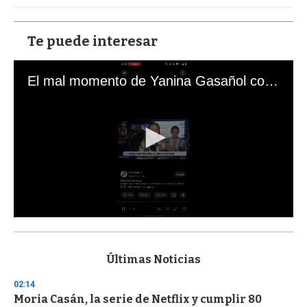
Te puede interesar
El mal momento de Yanina Gasañol con un hincha argentino en "Subrayado"
0
s
e
c
Últimas Noticias
o
n
02:14
d
Moria Casán, la serie de Netflix y cumplir 80
s