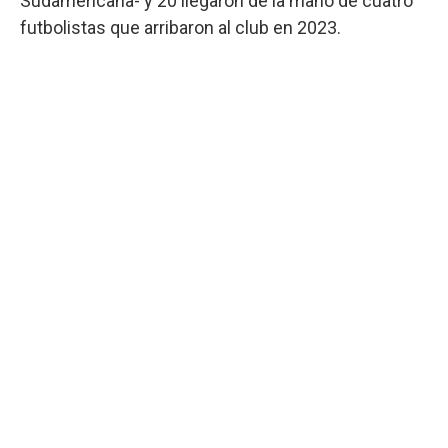
Sudamericana- y 20 llegaron de la mano de cuatro
futbolistas que arribaron al club en 2023.