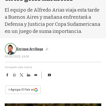
a
El equipo de Alfredo Arias viaja esta tarde
a Buenos Aires y mañana enfrentará a
Defensa y Justicia por Copa Sudamericana
en un juego de suma importancia.
Enrique Arrillaga
03/05/2023, 04:00
Compartir esta noticia
F
W
T
L
E
a
h
w
i
m
c
a
i
n
a
e
t
t
k
i
+
Agregar El País en
b
s
t
e
l
o
A
e
d
o
p
r
I