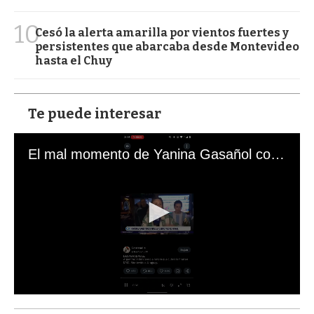
10
Cesó la alerta amarilla por vientos fuertes y
persistentes que abarcaba desde Montevideo
hasta el Chuy
Te puede interesar
El mal momento de Yanina Gasañol con un hincha argentino en "Subrayado"
0
s