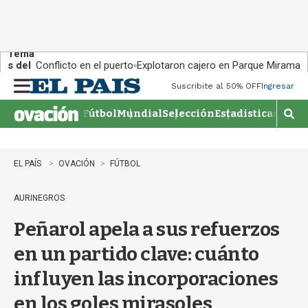
Tema
s del
Conflicto en el puerto
Explotaron cajero en Parque Miramar
día:
Suscribite al 50% OFF
Ingresar
M
e
Fútbol
Mundial
Selección
Estadisticas
Agen
n
M
u
o
s
t
EL PAÍS
OVACIÓN
FÚTBOL
r
a
AURINEGROS
r
b
Peñarol apela a sus refuerzos
�
s
en un partido clave: cuánto
q
u
influyen las incorporaciones
e
d
en los goles mirasoles