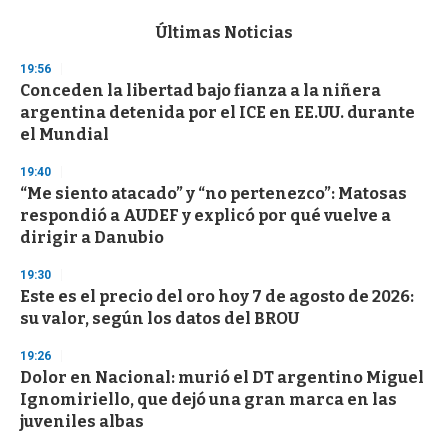
e
c
Últimas Noticias
o
n
19:56
d
Conceden la libertad bajo fianza a la niñera
s
o
argentina detenida por el ICE en EE.UU. durante
f
el Mundial
3
3
s
19:40
e
“Me siento atacado” y “no pertenezco”: Matosas
c
respondió a AUDEF y explicó por qué vuelve a
o
n
dirigir a Danubio
d
s
19:30
Este es el precio del oro hoy 7 de agosto de 2026:
su valor, según los datos del BROU
19:26
Dolor en Nacional: murió el DT argentino Miguel
Ignomiriello, que dejó una gran marca en las
juveniles albas