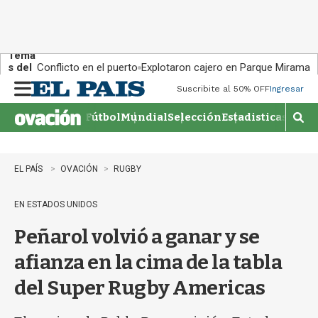
Tema
s del
Conflicto en el puerto
Explotaron cajero en Parque Miramar
día:
Suscribite al 50% OFF
Ingresar
M
e
Fútbol
Mundial
Selección
Estadisticas
Agen
n
M
u
o
s
t
EL PAÍS
OVACIÓN
RUGBY
r
a
EN ESTADOS UNIDOS
r
b
Peñarol volvió a ganar y se
�
s
afianza en la cima de la tabla
q
u
del Super Rugby Americas
e
d