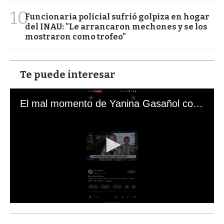
10
Funcionaria policial sufrió golpiza en hogar
del INAU: "Le arrancaron mechones y se los
mostraron como trofeo"
Te puede interesar
El mal momento de Yanina Gasañol con un hincha argentino en "Subrayado"
0
s
e