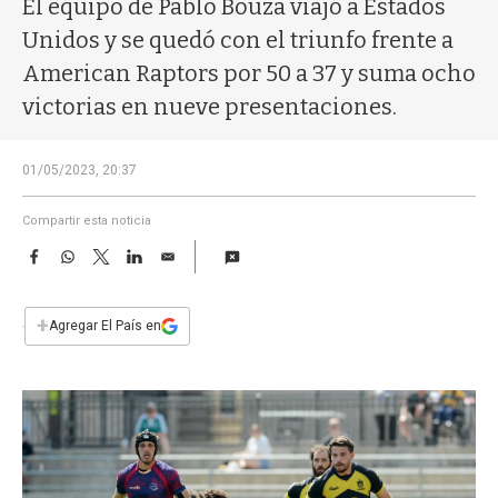
El equipo de Pablo Bouza viajó a Estados
a
Unidos y se quedó con el triunfo frente a
American Raptors por 50 a 37 y suma ocho
victorias en nueve presentaciones.
01/05/2023, 20:37
Compartir esta noticia
F
W
T
L
E
a
h
w
i
m
c
a
i
n
a
e
t
t
k
i
+
Agregar El País en
b
s
t
e
l
o
A
e
d
o
p
r
I
k
p
n