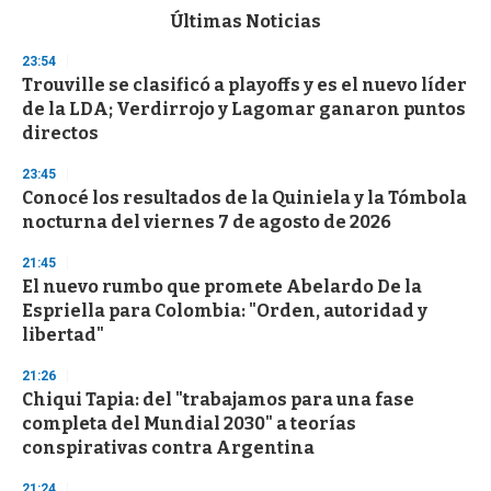
c
Últimas Noticias
o
n
23:54
d
Trouville se clasificó a playoffs y es el nuevo líder
s
o
de la LDA; Verdirrojo y Lagomar ganaron puntos
f
directos
3
3
s
23:45
e
Conocé los resultados de la Quiniela y la Tómbola
c
nocturna del viernes 7 de agosto de 2026
o
n
d
21:45
s
El nuevo rumbo que promete Abelardo De la
Espriella para Colombia: "Orden, autoridad y
libertad"
21:26
Chiqui Tapia: del "trabajamos para una fase
completa del Mundial 2030" a teorías
conspirativas contra Argentina
21:24