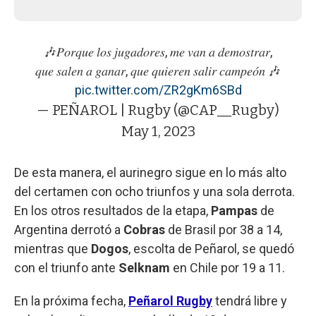
🎶𝑃𝑜𝑟𝑞𝑢𝑒 𝑙𝑜𝑠 𝑗𝑢𝑔𝑎𝑑𝑜𝑟𝑒𝑠, 𝑚𝑒 𝑣𝑎𝑛 𝑎 𝑑𝑒𝑚𝑜𝑠𝑡𝑟𝑎𝑟,
𝑞𝑢𝑒 𝑠𝑎𝑙𝑒𝑛 𝑎 𝑔𝑎𝑛𝑎𝑟, 𝑞𝑢𝑒 𝑞𝑢𝑖𝑒𝑟𝑒𝑛 𝑠𝑎𝑙𝑖𝑟 𝑐𝑎𝑚𝑝𝑒𝑜́𝑛 🎶
pic.twitter.com/ZR2gKm6SBd
— PEÑAROL | Rugby (@CAP__Rugby)
May 1, 2023
De esta manera, el aurinegro sigue en lo más alto
del certamen con ocho triunfos y una sola derrota.
En los otros resultados de la etapa,
Pampas
de
Argentina derrotó a
Cobras
de Brasil por 38 a 14,
mientras que
Dogos
, escolta de Peñarol, se quedó
con el triunfo ante
Selknam
en Chile por 19 a 11.
En la próxima fecha,
Peñarol Rugby
tendrá libre y