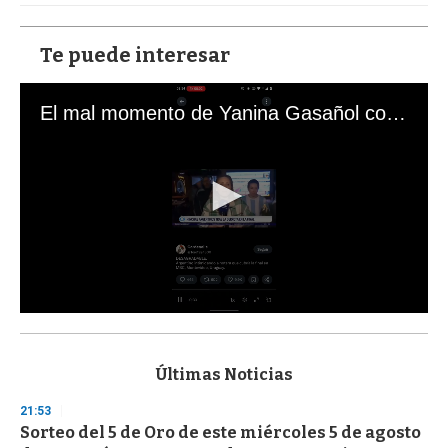
Te puede interesar
El mal momento de Yanina Gasañol con un hincha argentino en "Subrayado"
0
s
e
c
Últimas Noticias
o
n
21:53
d
Sorteo del 5 de Oro de este miércoles 5 de agosto
s
o