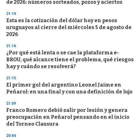
de 2026: números sorteados, pozos y aciertos
f
3
21:19
3
s
Esta es la cotización del dólar hoy en pesos
e
uruguayos al cierre del miércoles 5 de agosto de
c
2026
o
n
d
21:16
s
¿Por qué está lenta o se cae la plataforma e-
BROU, qué alcance tiene el problema, qué riesgos
hay y cuándo se resolverá?
21:15
El primer gol del argentino Leonel Jaime en
Peñarol: en una final y con una definición de lujo
21:09
Franco Romero debió salir por lesión y genera
preocupación en Peñarol pensando en el inicio
del Torneo Clausura
20:44