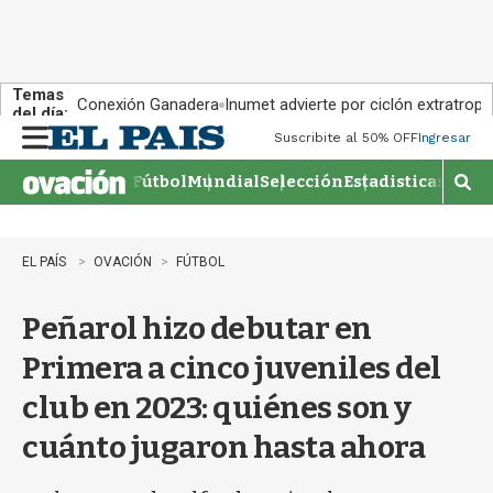
Temas
Conexión Ganadera
Inumet advierte por ciclón extratropi
del día:
Suscribite al 50% OFF
Ingresar
M
e
Fútbol
Mundial
Selección
Estadisticas
Agen
n
M
u
o
s
t
EL PAÍS
OVACIÓN
FÚTBOL
r
a
Peñarol hizo debutar en
r
b
Primera a cinco juveniles del
�
s
club en 2023: quiénes son y
q
u
cuánto jugaron hasta ahora
e
d