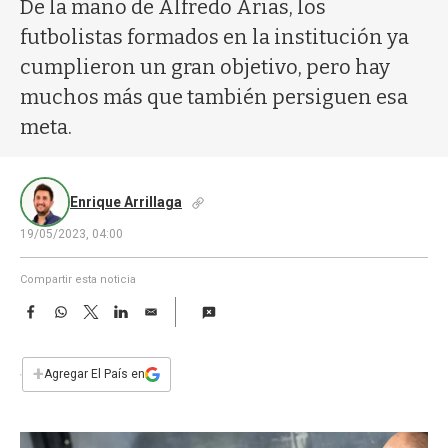
a
De la mano de Alfredo Arias, los
futbolistas formados en la institución ya
cumplieron un gran objetivo, pero hay
muchos más que también persiguen esa
meta.
Enrique Arrillaga
19/05/2023, 04:00
Compartir esta noticia
F
W
T
L
E
a
h
w
i
m
c
a
i
n
a
e
t
t
k
i
+
Agregar El País en
b
s
t
e
l
o
A
e
d
o
p
r
I
k
p
n