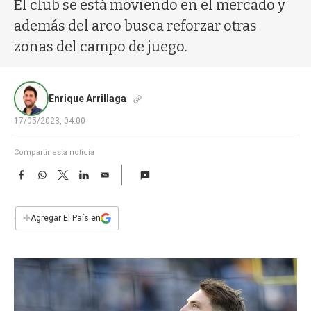
a
El club se está moviendo en el mercado y
además del arco busca reforzar otras
zonas del campo de juego.
Enrique Arrillaga
17/05/2023, 04:00
Compartir esta noticia
F
W
T
L
E
a
h
w
i
m
c
a
i
n
a
e
t
t
k
i
+
Agregar El País en
b
s
t
e
l
o
A
e
d
o
p
r
I
k
p
n