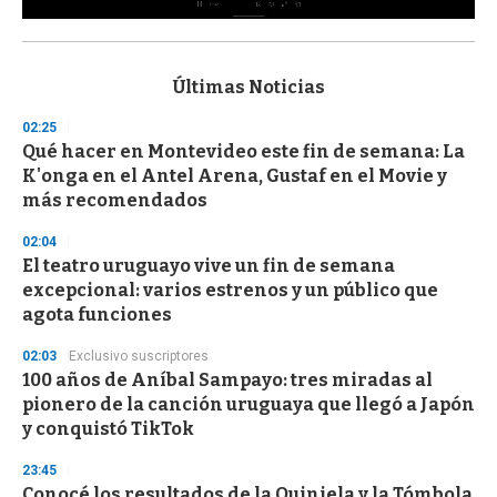
0
s
e
c
Últimas Noticias
o
n
02:25
d
Qué hacer en Montevideo este fin de semana: La
s
o
K'onga en el Antel Arena, Gustaf en el Movie y
f
más recomendados
3
3
s
02:04
e
El teatro uruguayo vive un fin de semana
c
excepcional: varios estrenos y un público que
o
n
agota funciones
d
s
02:03
Exclusivo suscriptores
100 años de Aníbal Sampayo: tres miradas al
pionero de la canción uruguaya que llegó a Japón
y conquistó TikTok
23:45
Conocé los resultados de la Quiniela y la Tómbola