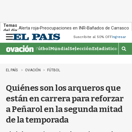
Temas
Alerta roja
Preocupaciones en INR
Bañados de Carrasco
del día:
Suscribite al 50% OFF
Ingresar
M
e
Fútbol
Mundial
Selección
Estadisticas
Agen
n
M
u
o
s
t
EL PAÍS
OVACIÓN
FÚTBOL
r
a
Quiénes son los arqueros que
r
b
están en carrera para reforzar
�
s
a Peñarol en la segunda mitad
q
u
de la temporada
e
d