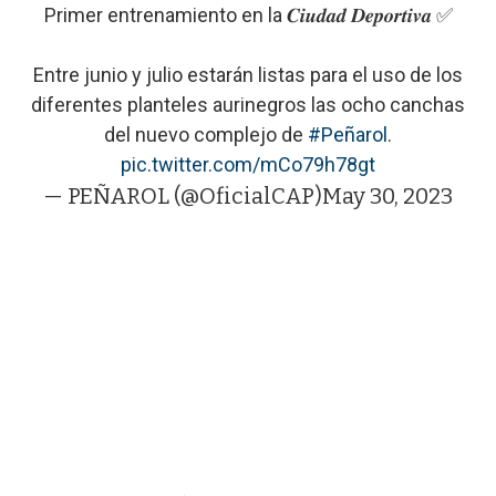
Primer entrenamiento en la 𝑪𝒊𝒖𝒅𝒂𝒅 𝑫𝒆𝒑𝒐𝒓𝒕𝒊𝒗𝒂 ✅
Entre junio y julio estarán listas para el uso de los
diferentes planteles aurinegros las ocho canchas
del nuevo complejo de
#Peñarol
.
pic.twitter.com/mCo79h78gt
— PEÑAROL (@OficialCAP)
May 30, 2023