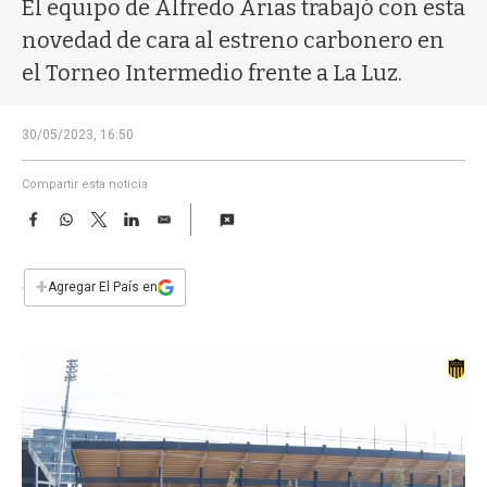
a
El equipo de Alfredo Arias trabajó con esta
novedad de cara al estreno carbonero en
el Torneo Intermedio frente a La Luz.
30/05/2023, 16:50
Compartir esta noticia
F
W
T
L
E
a
h
w
i
m
c
a
i
n
a
e
t
t
k
i
+
Agregar El País en
b
s
t
e
l
o
A
e
d
o
p
r
I
k
p
n