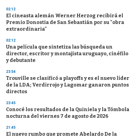
o
n
02:12
d
El cineasta alemán Werner Herzog recibirá el
s
o
Premio Donostia de San Sebastián por su "obra
f
extraordinaria"
3
3
s
02:12
e
Una película que sintetiza las búsqueda un
c
director, escritor y montajista uruguayo, cinéfilo
o
n
y debutante
d
s
23:54
Trouville se clasificó a playoffs y es el nuevo líder
de la LDA; Verdirrojo y Lagomar ganaron puntos
directos
23:45
Conocé los resultados de la Quiniela y la Tómbola
nocturna del viernes 7 de agosto de 2026
21:45
El nuevo rumbo que promete Abelardo De la