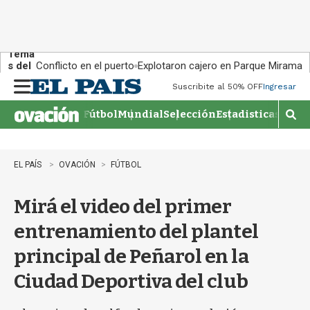
Tema
s del
Conflicto en el puerto
Explotaron cajero en Parque Miramar
día:
Suscribite al 50% OFF
Ingresar
M
e
Fútbol
Mundial
Selección
Estadisticas
Agen
n
M
u
o
s
t
EL PAÍS
OVACIÓN
FÚTBOL
r
a
Mirá el video del primer
r
b
entrenamiento del plantel
�
s
principal de Peñarol en la
q
u
Ciudad Deportiva del club
e
d