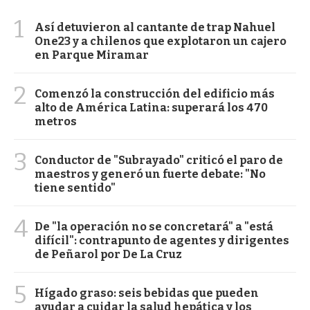
1
Así detuvieron al cantante de trap Nahuel
One23 y a chilenos que explotaron un cajero
en Parque Miramar
2
Comenzó la construcción del edificio más
alto de América Latina: superará los 470
metros
3
Conductor de "Subrayado" criticó el paro de
maestros y generó un fuerte debate: "No
tiene sentido"
4
De "la operación no se concretará" a "está
difícil": contrapunto de agentes y dirigentes
de Peñarol por De La Cruz
5
Hígado graso: seis bebidas que pueden
ayudar a cuidar la salud hepática y los