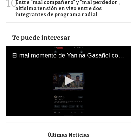
10
Entre "mal compañero" y "mal perdedor",
altísima tensión en vivo entre dos
integrantes de programa radial
Te puede interesar
El mal momento de Yanina Gasañol con un hincha argentino en "Subrayado"
0
s
e
c
Últimas Noticias