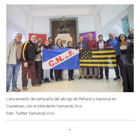
o
p
r
I
k
p
n
Lanzamiento de campaña del abrigo de Peñarol y Nacional en
Canelones, con el intendente Yamandú Orsi.
Foto: Twitter Yamandú Orsi