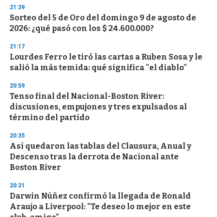
d
21:39
s
Sorteo del 5 de Oro del domingo 9 de agosto de
2026: ¿qué pasó con los $ 24.600.000?
21:17
Lourdes Ferro le tiró las cartas a Ruben Sosa y le
salió la más temida: qué significa "el diablo"
20:59
Tenso final del Nacional-Boston River:
discusiones, empujones y tres expulsados al
término del partido
20:35
Así quedaron las tablas del Clausura, Anual y
Descenso tras la derrota de Nacional ante
Boston River
20:31
Darwin Núñez confirmó la llegada de Ronald
Araujo a Liverpool: "Te deseo lo mejor en este