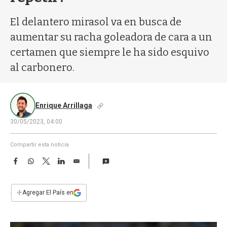
a
El delantero mirasol va en busca de
aumentar su racha goleadora de cara a un
certamen que siempre le ha sido esquivo
al carbonero.
Enrique Arrillaga
30/05/2023, 04:00
Compartir esta noticia
F
W
T
L
E
a
h
w
i
m
c
a
i
n
a
e
t
t
k
i
+
Agregar El País en
b
s
t
e
l
o
A
e
d
o
p
r
I