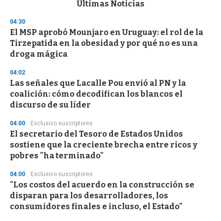
c
Últimas Noticias
o
n
04:30
d
El MSP aprobó Mounjaro en Uruguay: el rol de la
s
o
Tirzepatida en la obesidad y por qué no es una
f
droga mágica
3
3
s
04:02
e
Las señales que Lacalle Pou envió al PN y la
c
coalición: cómo decodifican los blancos el
o
n
discurso de su líder
d
s
04:00
Exclusivo suscriptores
El secretario del Tesoro de Estados Unidos
sostiene que la creciente brecha entre ricos y
pobres "ha terminado"
04:00
Exclusivo suscriptores
"Los costos del acuerdo en la construcción se
disparan para los desarrolladores, los
consumidores finales e incluso, el Estado"