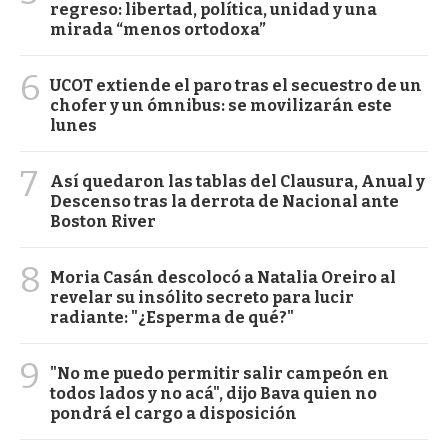
regreso: libertad, política, unidad y una
mirada “menos ortodoxa”
6
UCOT extiende el paro tras el secuestro de un
chofer y un ómnibus: se movilizarán este
lunes
7
Así quedaron las tablas del Clausura, Anual y
Descenso tras la derrota de Nacional ante
Boston River
8
Moria Casán descolocó a Natalia Oreiro al
revelar su insólito secreto para lucir
radiante: "¿Esperma de qué?"
9
"No me puedo permitir salir campeón en
todos lados y no acá", dijo Bava quien no
pondrá el cargo a disposición