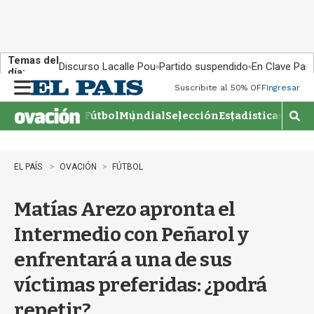
Temas del
Discurso Lacalle Pou
Partido suspendido
En Clave País
día:
Suscribite al 50% OFF
Ingresar
M
e
Fútbol
Mundial
Selección
Estadisticas
Agen
n
M
u
o
s
t
EL PAÍS
OVACIÓN
FÚTBOL
r
a
Matías Arezo apronta el
r
b
Intermedio con Peñarol y
�
s
enfrentará a una de sus
q
u
víctimas preferidas: ¿podrá
e
d
repetir?