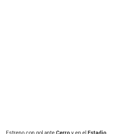
Estreno con gol ante
Cerro
y en el
Estadio