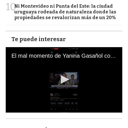
10
Ni Montevideo ni Punta del Este: la ciudad
uruguaya rodeada de naturaleza donde las
propiedades se revalorizan más de un 20%
Te puede interesar
El mal momento de Yanina Gasañol con un hincha argentino en "Subrayado"
0
s
e