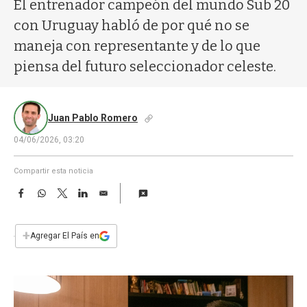
a
El entrenador campeón del mundo Sub 20
con Uruguay habló de por qué no se
maneja con representante y de lo que
piensa del futuro seleccionador celeste.
Juan Pablo Romero
04/06/2026, 03:20
Compartir esta noticia
F
W
T
L
E
a
h
w
i
m
c
a
i
n
a
e
t
t
k
i
+
Agregar El País en
b
s
t
e
l
o
A
e
d
o
p
r
I
k
p
n