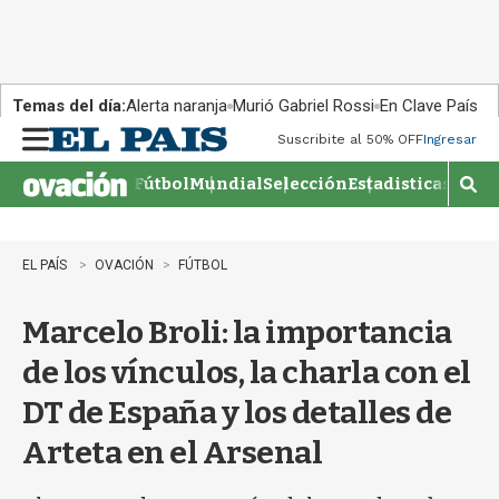
Temas del día:
Alerta naranja
Murió Gabriel Rossi
En Clave País
Suscribite al 50% OFF
Ingresar
M
e
Fútbol
Mundial
Selección
Estadisticas
Agen
n
M
u
o
s
t
EL PAÍS
OVACIÓN
FÚTBOL
r
a
Marcelo Broli: la importancia
r
b
de los vínculos, la charla con el
�
s
DT de España y los detalles de
q
u
Arteta en el Arsenal
e
d