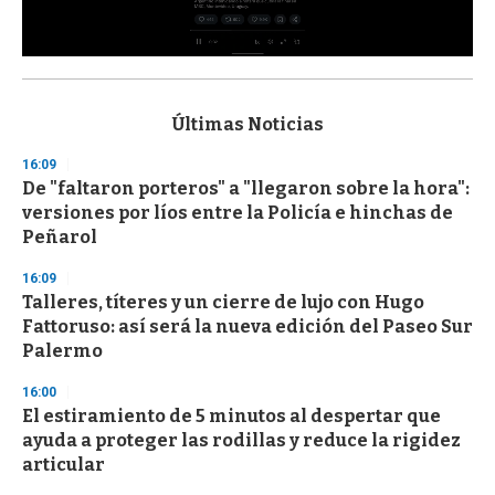
0
s
e
c
Últimas Noticias
o
n
16:09
d
De "faltaron porteros" a "llegaron sobre la hora":
s
o
versiones por líos entre la Policía e hinchas de
f
Peñarol
3
3
s
16:09
e
Talleres, títeres y un cierre de lujo con Hugo
c
Fattoruso: así será la nueva edición del Paseo Sur
o
n
Palermo
d
s
16:00
El estiramiento de 5 minutos al despertar que
ayuda a proteger las rodillas y reduce la rigidez
articular