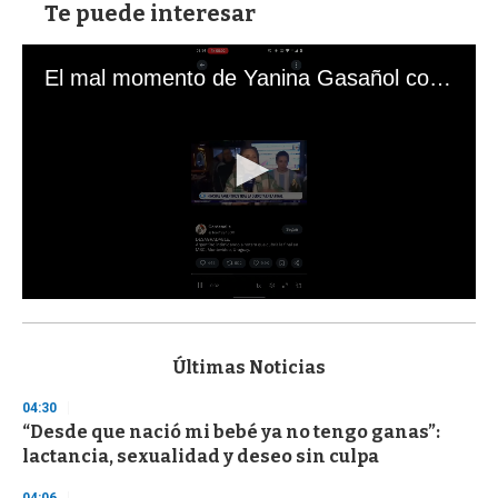
Te puede interesar
El mal momento de Yanina Gasañol con un hincha argentino en "Subrayado"
0
s
e
c
Últimas Noticias
o
n
04:30
d
“Desde que nació mi bebé ya no tengo ganas”:
s
o
lactancia, sexualidad y deseo sin culpa
f
3