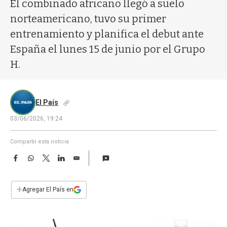
a
El combinado africano llegó a suelo
norteamericano, tuvo su primer
entrenamiento y planifica el debut ante
España el lunes 15 de junio por el Grupo
H.
El País
03/06/2026, 19:24
Compartir esta noticia
F
W
T
L
E
a
h
w
i
m
c
a
i
n
a
e
t
t
k
i
+
Agregar El País en
b
s
t
e
l
o
A
e
d
o
p
r
I
k
p
n