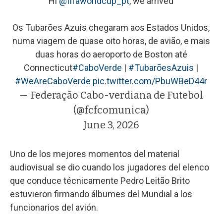
Hi
@fifaworldcup_pt
, we arrived
Os Tubarões Azuis chegaram aos Estados Unidos,
numa viagem de quase oito horas, de avião, e mais
duas horas do aeroporto de Boston até
Connecticut
#CaboVerde
|
#TubarõesAzuis
|
#WeAreCaboVerde
pic.twitter.com/PbuWBeD44r
— Federação Cabo-verdiana de Futebol
(@fcfcomunica)
June 3, 2026
Uno de los mejores momentos del material
audiovisual se dio cuando los jugadores del elenco
que conduce técnicamente Pedro Leitão Brito
estuvieron firmando álbumes del Mundial a los
funcionarios del avión.