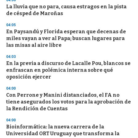
04:06
3
s
La lluvia que no para, causa estragos en la pista
e
de césped de Maroñas
c
o
04:05
n
d
En Paysandú y Florida esperan que decenas de
s
miles vayan a ver al Papa; buscan lugares para
las misas al aire libre
04:03
En la previa a discurso de Lacalle Pou, blancos se
enfrascan en polémica interna sobre qué
oposición ejercer
04:00
Con Perrone y Manini distanciados, el FA no
tiene asegurados los votos para la aprobación de
la Rendición de Cuentas
04:00
Bioinformática: la nueva carrera de la
Universidad ORT Uruguay que transforma la