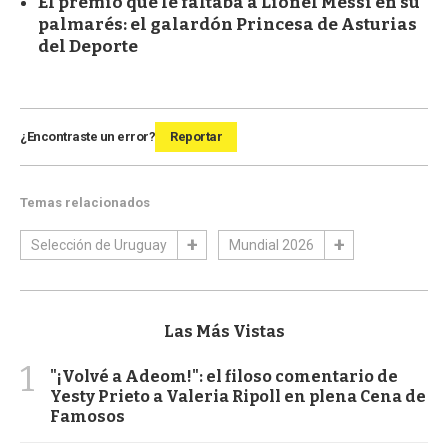
El premio que le faltaba a Lionel Messi en su
palmarés: el galardón Princesa de Asturias
del Deporte
¿Encontraste un error?
Reportar
Temas relacionados
Selección de Uruguay
Mundial 2026
Las Más Vistas
1
"¡Volvé a Adeom!": el filoso comentario de
Yesty Prieto a Valeria Ripoll en plena Cena de
Famosos