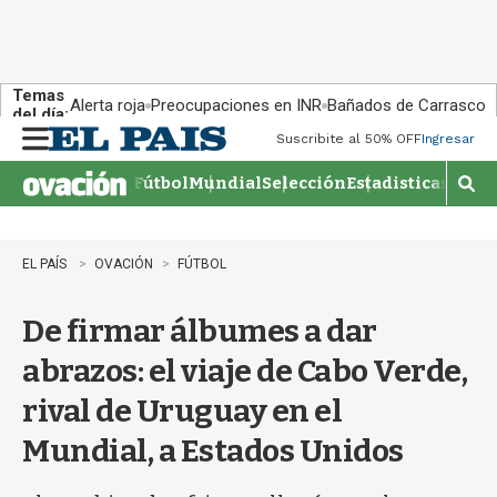
Temas
Alerta roja
Preocupaciones en INR
Bañados de Carrasco
del día:
Suscribite al 50% OFF
Ingresar
M
e
Fútbol
Mundial
Selección
Estadisticas
Agen
n
M
u
o
s
t
EL PAÍS
OVACIÓN
FÚTBOL
r
a
De firmar álbumes a dar
r
b
abrazos: el viaje de Cabo Verde,
�
s
rival de Uruguay en el
q
u
Mundial, a Estados Unidos
e
d