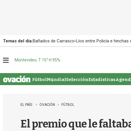
Temas del día:
Bañados de Carrasco
Líos entre Policía e hinchas
Montevideo, T 15° H 95%
M
e
n
u
Fútbol
Mundial
Selección
Estadisticas
Agenda
EL PAÍS
OVACIÓN
FÚTBOL
El premio que le faltab