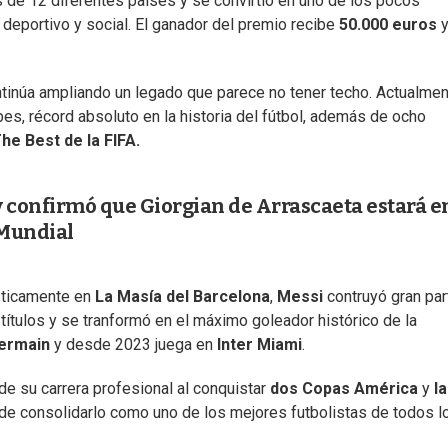
 de 12 diferentes países y se convirtió en uno de los pocos
 deportivo y social. El ganador del premio recibe
50.000 euros
y
tinúa ampliando un legado que parece no tener techo. Actualme
ubes, récord absoluto en la historia del fútbol, además de ocho
he Best de la FIFA.
 confirmó que Giorgian de Arrascaeta estará en
l Mundial
sticamente en
La Masía del Barcelona
,
Messi
contruyó gran par
títulos y se tranformó en el máximo goleador histórico de la
Germain
y desde 2023 juega en
Inter Miami
.
e su carrera profesional al conquistar
dos Copas América
y
la
 de consolidarlo como uno de los mejores futbolistas de todos l