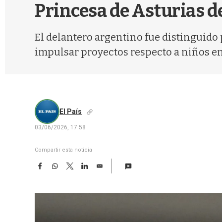
Princesa de Asturias d
El delantero argentino fue distinguido p
impulsar proyectos respecto a niños en
El País
03/06/2026, 17:58
Compartir esta noticia
F
W
T
L
E
a
h
w
i
m
c
a
i
n
a
e
t
t
k
i
b
s
t
e
l
o
A
e
d