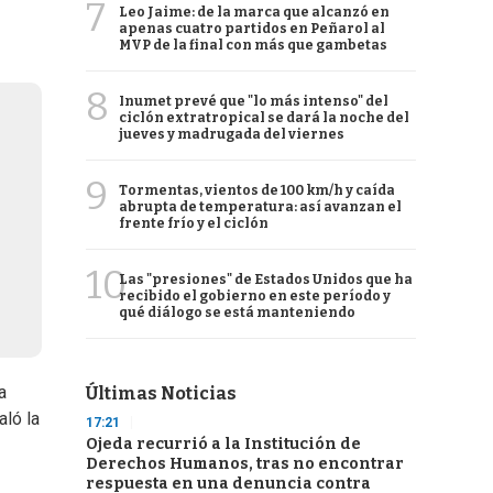
7
Leo Jaime: de la marca que alcanzó en
apenas cuatro partidos en Peñarol al
MVP de la final con más que gambetas
8
Inumet prevé que "lo más intenso" del
ciclón extratropical se dará la noche del
jueves y madrugada del viernes
9
Tormentas, vientos de 100 km/h y caída
abrupta de temperatura: así avanzan el
frente frío y el ciclón
10
Las "presiones" de Estados Unidos que ha
recibido el gobierno en este período y
qué diálogo se está manteniendo
a
Últimas Noticias
aló la
17:21
Ojeda recurrió a la Institución de
Derechos Humanos, tras no encontrar
respuesta en una denuncia contra