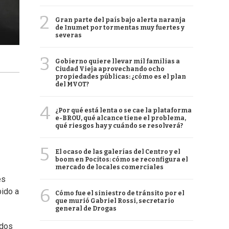
2
Gran parte del país bajo alerta naranja
de Inumet por tormentas muy fuertes y
severas
3
Gobierno quiere llevar mil familias a
Ciudad Vieja aprovechando ocho
propiedades públicas: ¿cómo es el plan
del MVOT?
4
¿Por qué está lenta o se cae la plataforma
e-BROU, qué alcance tiene el problema,
qué riesgos hay y cuándo se resolverá?
5
El ocaso de las galerías del Centro y el
boom en Pocitos: cómo se reconfigura el
mercado de locales comerciales
es
6
bido a
Cómo fue el siniestro de tránsito por el
que murió Gabriel Rossi, secretario
general de Drogas
odos