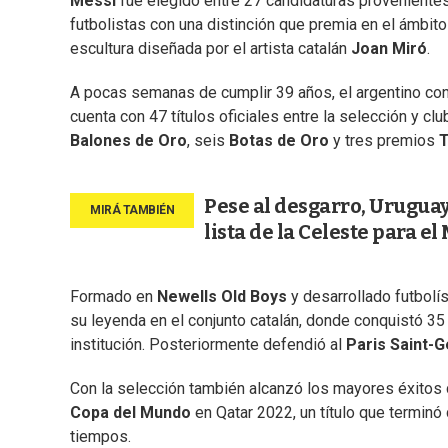
Messi
fue elegido entre 27 candidaturas provenientes
futbolistas con una distinción que premia en el ámbito
escultura diseñada por el artista catalán
Joan Miró
.
A pocas semanas de cumplir 39 años, el argentino con
cuenta con 47 títulos oficiales entre la selección y cl
Balones de Oro
, seis
Botas de Oro
y tres premios
T
Pese al desgarro, Uruguay
lista de la Celeste para e
Formado en
Newells Old Boys
y desarrollado futbolí
su leyenda en el conjunto catalán, donde conquistó 35 
institución. Posteriormente defendió al
Paris Saint-
Con la selección también alcanzó los mayores éxitos d
Copa del Mundo
en Qatar 2022, un título que terminó
tiempos.