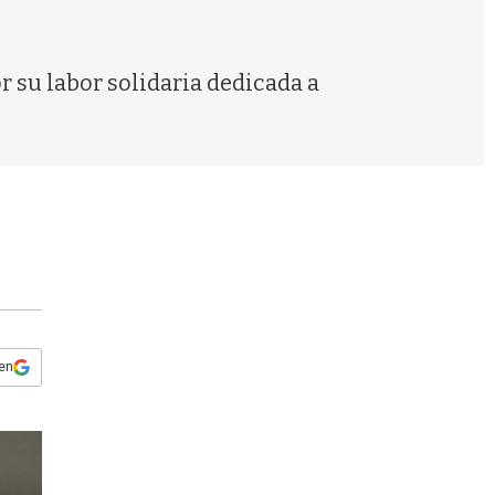
s
q
u
e
r su labor solidaria dedicada a
d
a
 en