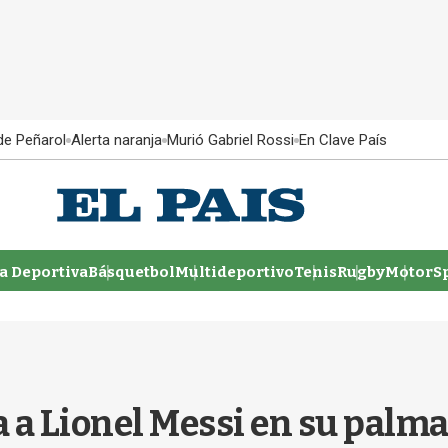
 de Peñarol
Alerta naranja
Murió Gabriel Rossi
En Clave País
 Deportiva
Básquetbol
Multideportivo
Tenis
Rugby
MotorSp
a a Lionel Messi en su palma