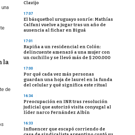
Clavijo
 una
17:07
El básquetbol uruguayo sonríe: Mathías
Calfani vuelve a jugar tras un año de
nte
ausencia al fichar en Biguá
17:01
Rapiña a un residencial en Colón:
delincuente amenazó a una mujer con
un cuchillo y se llevó más de $ 200.000
 la
17:00
Por qué cada vez más personas
guardan una hoja de laurel en la funda
del celular y qué significa este ritual
te de
16:34
Preocupación en INR tras resolución
judicial que autorizó visita conyugal al
líder narco Fernández Albín
16:33
os
Influencer que escapó corriendo de
casa de sindicalista argentino contó su