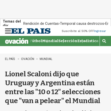
Temas del
Rendición de Cuentas
Temporal causa destrozos
En 
día:
Suscribite al 50% OFF
Ingresar
M
e
Fútbol
Mundial
Selección
Estadisticas
Agen
n
M
u
o
s
t
EL PAÍS
OVACIÓN
MUNDIAL
r
a
Lionel Scaloni dijo que
r
b
Uruguay y Argentina están
�
s
entre las "10 o 12" selecciones
q
u
que "van a pelear" el Mundial
e
d