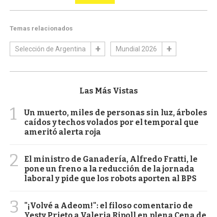
Temas relacionados
Selección de Argentina
Mundial 2026
Las Más Vistas
1
Un muerto, miles de personas sin luz, árboles
caídos y techos volados por el temporal que
ameritó alerta roja
2
El ministro de Ganadería, Alfredo Fratti, le
pone un freno a la reducción de la jornada
laboral y pide que los robots aporten al BPS
3
"¡Volvé a Adeom!": el filoso comentario de
Yesty Prieto a Valeria Ripoll en plena Cena de