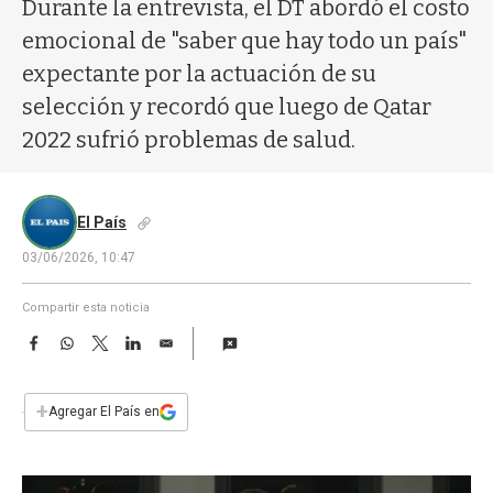
a
Durante la entrevista, el DT abordó el costo
emocional de "saber que hay todo un país"
expectante por la actuación de su
selección y recordó que luego de Qatar
2022 sufrió problemas de salud.
El País
03/06/2026, 10:47
Compartir esta noticia
F
W
T
L
E
a
h
w
i
m
c
a
i
n
a
e
t
t
k
i
+
Agregar El País en
b
s
t
e
l
o
A
e
d
o
p
r
I
k
p
n