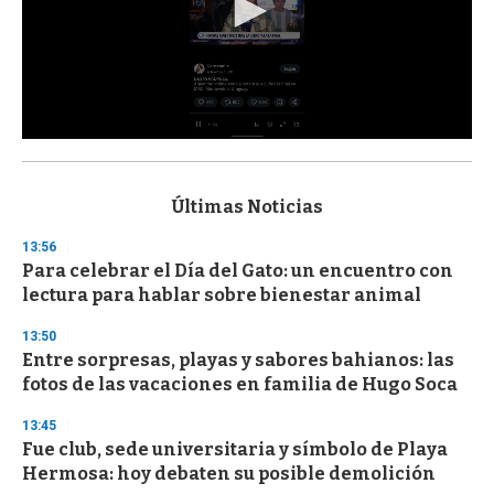
0
s
e
c
Últimas Noticias
o
n
13:56
d
Para celebrar el Día del Gato: un encuentro con
s
o
lectura para hablar sobre bienestar animal
f
3
13:50
3
s
Entre sorpresas, playas y sabores bahianos: las
e
fotos de las vacaciones en familia de Hugo Soca
c
o
13:45
n
d
Fue club, sede universitaria y símbolo de Playa
s
Hermosa: hoy debaten su posible demolición