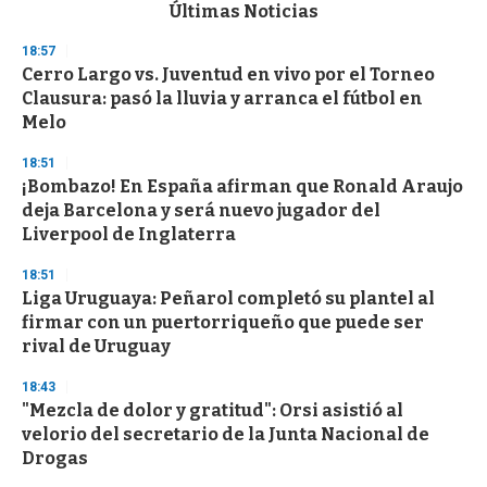
c
Últimas Noticias
o
n
18:57
d
Cerro Largo vs. Juventud en vivo por el Torneo
s
o
Clausura: pasó la lluvia y arranca el fútbol en
f
Melo
3
3
s
18:51
e
¡Bombazo! En España afirman que Ronald Araujo
c
deja Barcelona y será nuevo jugador del
o
n
Liverpool de Inglaterra
d
s
18:51
Liga Uruguaya: Peñarol completó su plantel al
firmar con un puertorriqueño que puede ser
rival de Uruguay
18:43
"Mezcla de dolor y gratitud": Orsi asistió al
velorio del secretario de la Junta Nacional de
Drogas