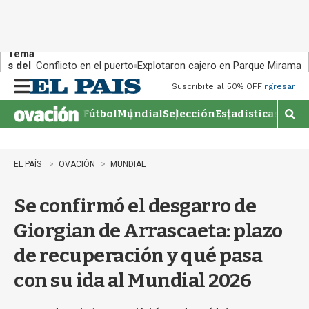
Tema
s del
Conflicto en el puerto
Explotaron cajero en Parque Miramar
día:
Suscribite al 50% OFF
Ingresar
M
e
Fútbol
Mundial
Selección
Estadisticas
Agen
n
M
u
o
s
t
EL PAÍS
OVACIÓN
MUNDIAL
r
a
Se confirmó el desgarro de
r
b
Giorgian de Arrascaeta: plazo
�
s
de recuperación y qué pasa
q
u
con su ida al Mundial 2026
e
d