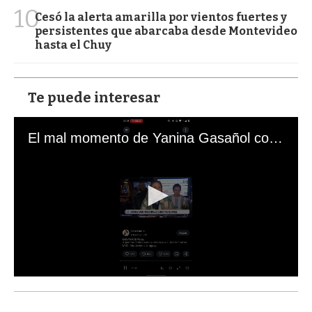
10
Cesó la alerta amarilla por vientos fuertes y
persistentes que abarcaba desde Montevideo
hasta el Chuy
Te puede interesar
El mal momento de Yanina Gasañol con un hincha argentino en "Subrayado"
0
s
e