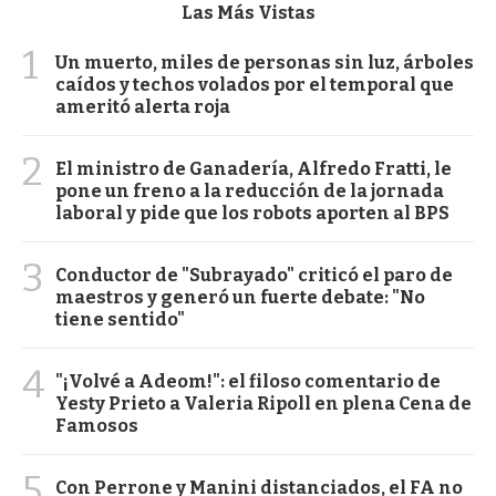
Las Más Vistas
1
Un muerto, miles de personas sin luz, árboles
caídos y techos volados por el temporal que
ameritó alerta roja
2
El ministro de Ganadería, Alfredo Fratti, le
pone un freno a la reducción de la jornada
laboral y pide que los robots aporten al BPS
3
Conductor de "Subrayado" criticó el paro de
maestros y generó un fuerte debate: "No
tiene sentido"
4
"¡Volvé a Adeom!": el filoso comentario de
Yesty Prieto a Valeria Ripoll en plena Cena de
Famosos
5
Con Perrone y Manini distanciados, el FA no