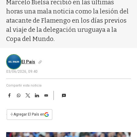
a
Marcelo Bielsa recibió en las últimas
horas una mala noticia como la lesión del
atacante de Flamengo en los días previos
al viaje de la delegación uruguaya a la
Copa del Mundo.
El País
03/06/2026, 09:40
Compartir esta noticia
F
W
T
L
E
a
h
w
i
m
c
a
i
n
a
e
t
t
k
i
+
Agregar El País en
b
s
t
e
l
o
A
e
d
o
p
r
I
k
p
n