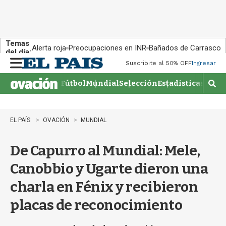
Temas
Alerta roja
Preocupaciones en INR
Bañados de Carrasco
del día:
Suscribite al 50% OFF
Ingresar
M
e
Fútbol
Mundial
Selección
Estadisticas
Agen
n
M
u
o
s
t
EL PAÍS
OVACIÓN
MUNDIAL
r
a
De Capurro al Mundial: Mele,
r
b
Canobbio y Ugarte dieron una
�
s
charla en Fénix y recibieron
q
u
placas de reconocimiento
e
d