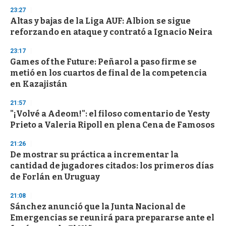
n
d
23:27
s
Altas y bajas de la Liga AUF: Albion se sigue
reforzando en ataque y contrató a Ignacio Neira
23:17
Games of the Future: Peñarol a paso firme se
metió en los cuartos de final de la competencia
en Kazajistán
21:57
"¡Volvé a Adeom!": el filoso comentario de Yesty
Prieto a Valeria Ripoll en plena Cena de Famosos
21:26
De mostrar su práctica a incrementar la
cantidad de jugadores citados: los primeros días
de Forlán en Uruguay
21:08
Sánchez anunció que la Junta Nacional de
Emergencias se reunirá para prepararse ante el