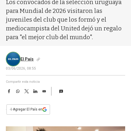
a
Los convocados de la selección uruguaya
para Mundial de 2026 visitaron las
juveniles del club que los formó y el
mediocampista del United dejó un regalo
para "el mejor club del mundo".
El País
03/06/2026, 08:55
Compartir esta noticia
F
W
T
L
E
a
h
w
i
m
c
a
i
n
a
e
t
t
k
i
+
Agregar El País en
b
s
t
e
l
o
A
e
d
o
p
r
I
k
p
n