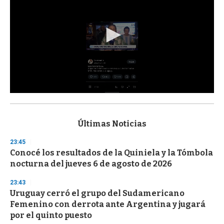
0
s
e
c
Últimas Noticias
o
n
23:45
d
Conocé los resultados de la Quiniela y la Tómbola
s
o
nocturna del jueves 6 de agosto de 2026
f
3
23:43
3
s
Uruguay cerró el grupo del Sudamericano
e
Femenino con derrota ante Argentina y jugará
c
por el quinto puesto
o