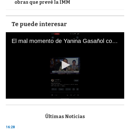
obras que prevé la IMM
Te puede interesar
El mal momento de Yanina Gasañol con un hincha argentino en "Subrayado"
0
s
e
c
Últimas Noticias
o
n
16:28
d