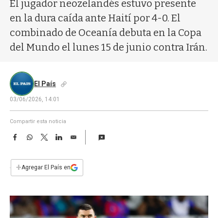
a
El jugador neozelandés estuvo presente
en la dura caída ante Haití por 4-0. El
combinado de Oceanía debuta en la Copa
del Mundo el lunes 15 de junio contra Irán.
El País
03/06/2026, 14:01
Compartir esta noticia
F
W
T
L
E
a
h
w
i
m
c
a
i
n
a
e
t
t
k
i
+
Agregar El País en
b
s
t
e
l
o
A
e
d
o
p
r
I
k
p
n