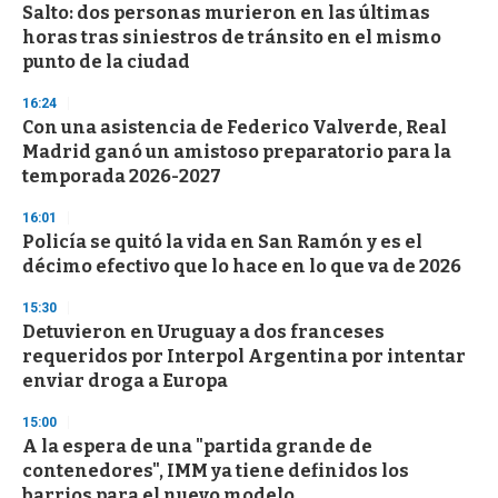
Salto: dos personas murieron en las últimas
s
o
horas tras siniestros de tránsito en el mismo
f
punto de la ciudad
3
3
s
16:24
e
Con una asistencia de Federico Valverde, Real
c
Madrid ganó un amistoso preparatorio para la
o
n
temporada 2026-2027
d
s
16:01
Policía se quitó la vida en San Ramón y es el
décimo efectivo que lo hace en lo que va de 2026
15:30
Detuvieron en Uruguay a dos franceses
requeridos por Interpol Argentina por intentar
enviar droga a Europa
15:00
A la espera de una "partida grande de
contenedores", IMM ya tiene definidos los
barrios para el nuevo modelo