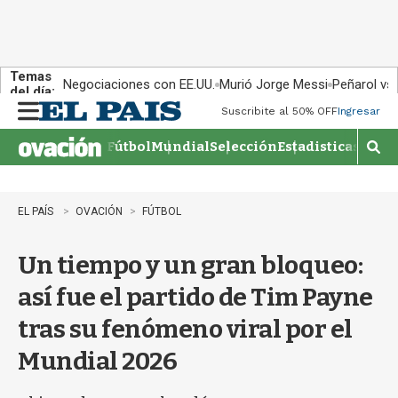
Temas
Negociaciones con EE.UU.
Murió Jorge Messi
Peñarol vs
del día:
Suscribite al 50% OFF
Ingresar
M
e
Fútbol
Mundial
Selección
Estadisticas
Agen
n
M
u
o
s
t
EL PAÍS
OVACIÓN
FÚTBOL
r
a
Un tiempo y un gran bloqueo:
r
b
así fue el partido de Tim Payne
�
s
tras su fenómeno viral por el
q
u
Mundial 2026
e
d