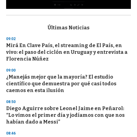
0
s
e
c
Últimas Noticias
o
n
09:02
d
Mirá En Clave País, el streaming de El País, en
s
o
vivo: el paso del ciclón en Uruguay y entrevista a
f
Florencia Núñez
3
3
s
09:00
e
¿Manejás mejor que la mayoría? El estudio
c
científico que demuestra por qué casi todos
o
n
caemos en esta ilusión
d
s
08:50
Diego Aguirre sobre Leonel Jaime en Peñarol:
“Lo vimos el primer día y jodíamos con que nos
habían dado a Messi”
08:46