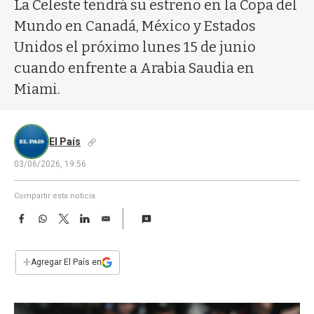
a
La Celeste tendrá su estreno en la Copa del
Mundo en Canadá, México y Estados
Unidos el próximo lunes 15 de junio
cuando enfrente a Arabia Saudia en
Miami.
El País
03/06/2026, 19:56
Compartir esta noticia
F
W
T
L
E
a
h
w
i
m
c
a
i
n
a
e
t
t
k
i
+
Agregar El País en
b
s
t
e
l
o
A
e
d
o
p
r
I
k
p
n