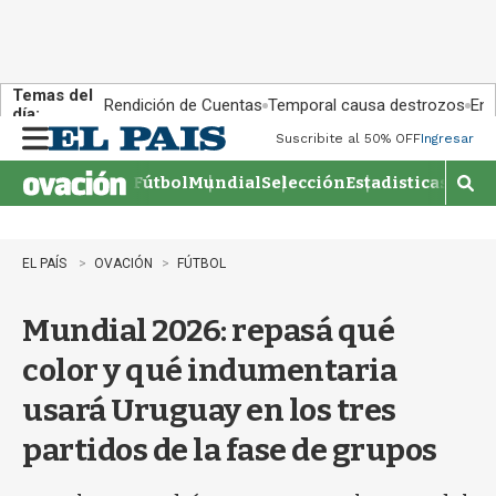
Temas del
Rendición de Cuentas
Temporal causa destrozos
En 
día:
Suscribite al 50% OFF
Ingresar
M
e
Fútbol
Mundial
Selección
Estadisticas
Agen
n
M
u
o
s
t
EL PAÍS
OVACIÓN
FÚTBOL
r
a
Mundial 2026: repasá qué
r
b
color y qué indumentaria
�
s
usará Uruguay en los tres
q
u
partidos de la fase de grupos
e
d