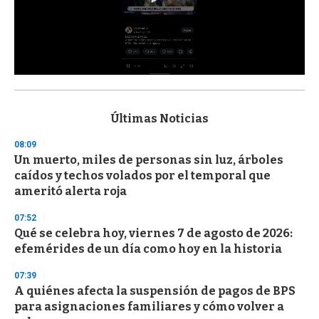
0
s
e
c
Últimas Noticias
o
n
08:09
d
Un muerto, miles de personas sin luz, árboles
s
o
caídos y techos volados por el temporal que
f
ameritó alerta roja
3
3
s
07:52
e
Qué se celebra hoy, viernes 7 de agosto de 2026:
c
efemérides de un día como hoy en la historia
o
n
d
07:39
s
A quiénes afecta la suspensión de pagos de BPS
para asignaciones familiares y cómo volver a