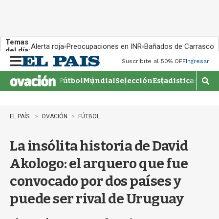
Temas
Alerta roja
Preocupaciones en INR
Bañados de Carrasco
del día:
Suscribite al 50% OFF
Ingresar
M
e
Fútbol
Mundial
Selección
Estadisticas
Agen
n
M
u
o
s
t
EL PAÍS
OVACIÓN
FÚTBOL
r
a
La insólita historia de David
r
b
Akologo: el arquero que fue
�
s
convocado por dos países y
q
u
puede ser rival de Uruguay
e
d