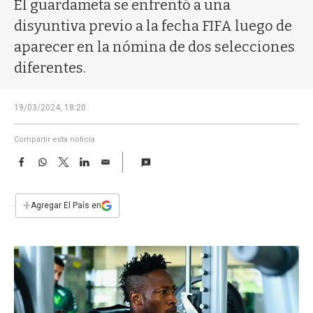
a
El guardameta se enfrentó a una
disyuntiva previo a la fecha FIFA luego de
aparecer en la nómina de dos selecciones
diferentes.
19/03/2024, 18:20
Compartir esta noticia
F
W
T
L
E
a
h
w
i
m
c
a
i
n
a
e
t
t
k
i
+
Agregar El País en
b
s
t
e
l
o
A
e
d
o
p
r
I
k
p
n