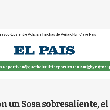
rrasco
Líos entre Policía e hinchas de Peñarol
En Clave País
 Deportiva
Básquetbol
Multideportivo
Tenis
Rugby
MotorSp
on un Sosa sobresaliente, e