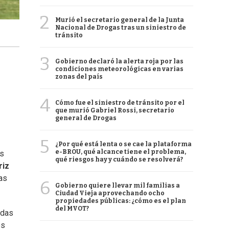
2
Murió el secretario general de la Junta
Nacional de Drogas tras un siniestro de
tránsito
3
Gobierno declaró la alerta roja por las
condiciones meteorológicas en varias
zonas del país
4
Cómo fue el siniestro de tránsito por el
que murió Gabriel Rossi, secretario
general de Drogas
5
¿Por qué está lenta o se cae la plataforma
e-BROU, qué alcance tiene el problema,
as
qué riesgos hay y cuándo se resolverá?
riz
as
6
Gobierno quiere llevar mil familias a
Ciudad Vieja aprovechando ocho
propiedades públicas: ¿cómo es el plan
del MVOT?
adas
os