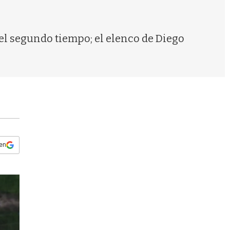
s
q
u
e
del segundo tiempo; el elenco de Diego
d
a
 en