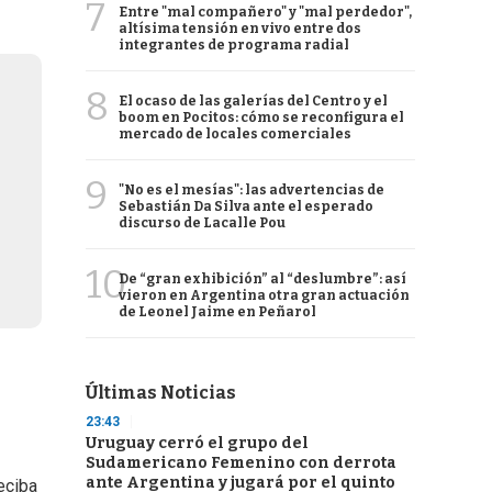
7
Entre "mal compañero" y "mal perdedor",
altísima tensión en vivo entre dos
integrantes de programa radial
8
El ocaso de las galerías del Centro y el
boom en Pocitos: cómo se reconfigura el
mercado de locales comerciales
9
"No es el mesías": las advertencias de
Sebastián Da Silva ante el esperado
discurso de Lacalle Pou
10
De “gran exhibición” al “deslumbre”: así
vieron en Argentina otra gran actuación
de Leonel Jaime en Peñarol
Últimas Noticias
23:43
Uruguay cerró el grupo del
Sudamericano Femenino con derrota
ante Argentina y jugará por el quinto
eciba