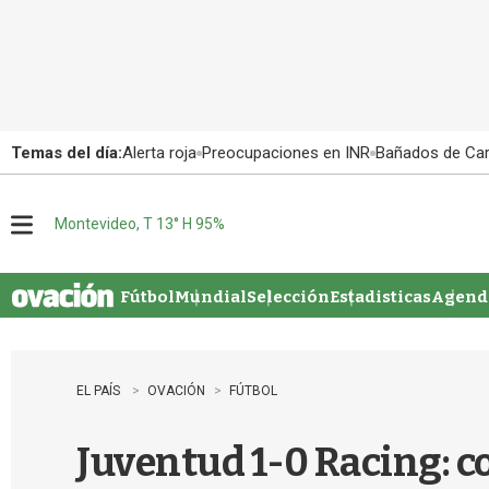
Temas del día:
Alerta roja
Preocupaciones en INR
Bañados de Ca
Montevideo, T 13° H 95%
M
e
n
u
Fútbol
Mundial
Selección
Estadisticas
Agenda
EL PAÍS
OVACIÓN
FÚTBOL
Juventud 1-0 Racing: c