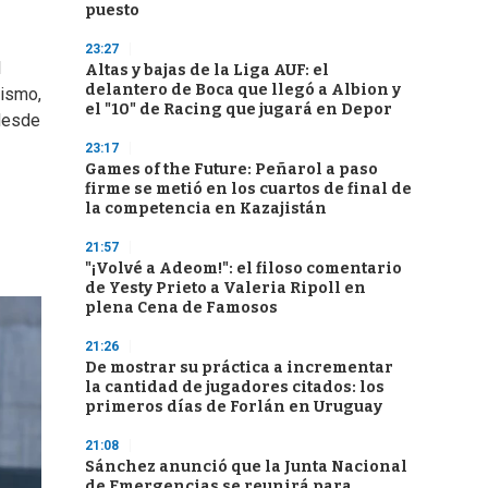
puesto
23:27
l
Altas y bajas de la Liga AUF: el
delantero de Boca que llegó a Albion y
mismo,
el "10" de Racing que jugará en Depor
 desde
23:17
Games of the Future: Peñarol a paso
firme se metió en los cuartos de final de
la competencia en Kazajistán
21:57
"¡Volvé a Adeom!": el filoso comentario
de Yesty Prieto a Valeria Ripoll en
plena Cena de Famosos
21:26
De mostrar su práctica a incrementar
la cantidad de jugadores citados: los
primeros días de Forlán en Uruguay
21:08
Sánchez anunció que la Junta Nacional
de Emergencias se reunirá para