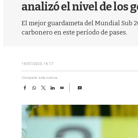
analizó el nivel de los 
El mejor guardameta del Mundial Sub 20
carbonero en este período de pases.
19/07/2023, 16:17
Compartir esta noticia
F
W
T
L
E
a
h
w
i
m
c
a
i
n
a
e
t
t
k
i
b
s
t
e
l
o
A
e
d
o
p
r
I
k
p
n