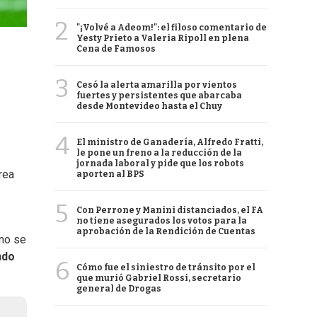
2
"¡Volvé a Adeom!": el filoso comentario de
Yesty Prieto a Valeria Ripoll en plena
Cena de Famosos
3
Cesó la alerta amarilla por vientos
fuertes y persistentes que abarcaba
desde Montevideo hasta el Chuy
4
El ministro de Ganadería, Alfredo Fratti,
le pone un freno a la reducción de la
jornada laboral y pide que los robots
rea
aporten al BPS
5
Con Perrone y Manini distanciados, el FA
no tiene asegurados los votos para la
aprobación de la Rendición de Cuentas
uno se
ndo
6
Cómo fue el siniestro de tránsito por el
que murió Gabriel Rossi, secretario
general de Drogas