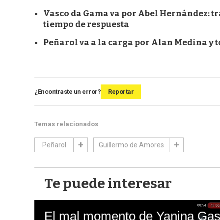
Vasco da Gama va por Abel Hernández: tra
tiempo de respuesta
Peñarol va a la carga por Alan Medina y 
¿Encontraste un error?
Reportar
Temas relacionados
Peñarol
Guillermo de Amores
Te puede interesar