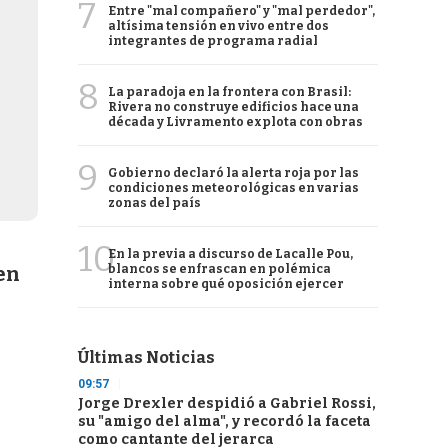
7
Entre "mal compañero" y "mal perdedor",
altísima tensión en vivo entre dos
integrantes de programa radial
8
La paradoja en la frontera con Brasil:
Rivera no construye edificios hace una
década y Livramento explota con obras
9
Gobierno declaró la alerta roja por las
condiciones meteorológicas en varias
zonas del país
10
En la previa a discurso de Lacalle Pou,
blancos se enfrascan en polémica
en
interna sobre qué oposición ejercer
Últimas Noticias
09:57
Jorge Drexler despidió a Gabriel Rossi,
su "amigo del alma", y recordó la faceta
como cantante del jerarca