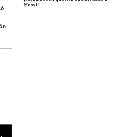
Messi”
có
ión
cha argentino en "Subrayado"