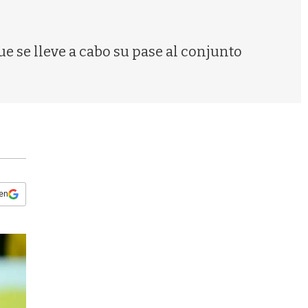
s
q
u
e
 se lleve a cabo su pase al conjunto
d
a
 en