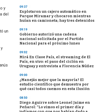
09:37
mo y
Explotaron un cajero automático en
a del
Parque Miramar y chocaron mientras
huían en camioneta; hay tres detenidos
09:19
tó un
Gobierno autorizó una cadena
nacional solicitada por el Partido
Nacional para el próximo lunes
 y
09:02
Mirá En Clave País, el streaming de El
País, en vivo: el paso del ciclón en
Lanús
Uruguay y entrevista a Florencia Núñez
09:00
¿Manejás mejor que la mayoría? El
estudio científico que demuestra por
qué casi todos caemos en esta ilusión
08:50
Diego Aguirre sobre Leonel Jaime en
Peñarol: “Lo vimos el primer día y
jodíamos con que nos habían dado a