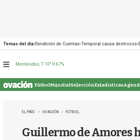
Temas del día:
Rendición de Cuentas
Temporal causa destrozos
Montevideo, T 10° H 67%
M
e
n
u
Fútbol
Mundial
Selección
Estadisticas
Agenda
EL PAÍS
OVACIÓN
FÚTBOL
Guillermo de Amores ha