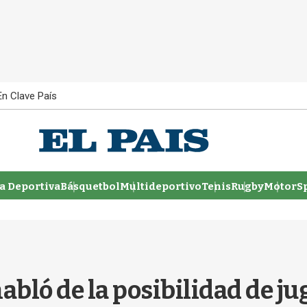
En Clave País
 Deportiva
Básquetbol
Multideportivo
Tenis
Rugby
MotorSp
bló de la posibilidad de ju