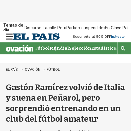
Temas del
Discurso Lacalle Pou
Partido suspendido
En Clave País
día:
Suscribite al 50% OFF
Ingresar
M
e
Fútbol
Mundial
Selección
Estadisticas
Agen
n
M
u
o
s
t
EL PAÍS
OVACIÓN
FÚTBOL
r
a
Gastón Ramírez volvió de Italia
r
b
y suena en Peñarol, pero
�
s
sorprendió entrenando en un
q
u
club del fútbol amateur
e
d