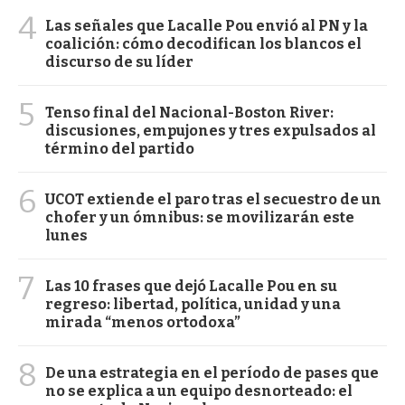
4
Las señales que Lacalle Pou envió al PN y la
coalición: cómo decodifican los blancos el
discurso de su líder
5
Tenso final del Nacional-Boston River:
discusiones, empujones y tres expulsados al
término del partido
6
UCOT extiende el paro tras el secuestro de un
chofer y un ómnibus: se movilizarán este
lunes
7
Las 10 frases que dejó Lacalle Pou en su
regreso: libertad, política, unidad y una
mirada “menos ortodoxa”
8
De una estrategia en el período de pases que
no se explica a un equipo desnorteado: el