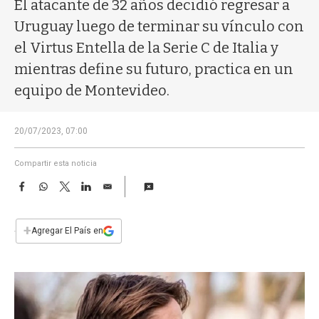
a
El atacante de 32 años decidió regresar a
Uruguay luego de terminar su vínculo con
el Virtus Entella de la Serie C de Italia y
mientras define su futuro, practica en un
equipo de Montevideo.
20/07/2023, 07:00
Compartir esta noticia
F
W
T
L
E
a
h
w
i
m
c
a
i
n
a
e
t
t
k
i
+
Agregar El País en
b
s
t
e
l
o
A
e
d
o
p
r
I
k
p
n