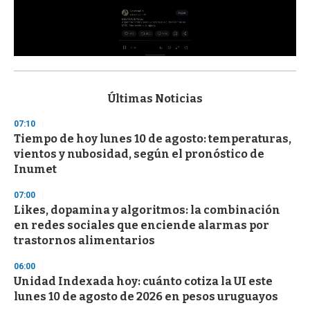
0
s
e
c
Últimas Noticias
o
n
07:10
d
Tiempo de hoy lunes 10 de agosto: temperaturas,
s
o
vientos y nubosidad, según el pronóstico de
f
Inumet
3
3
s
07:00
e
Likes, dopamina y algoritmos: la combinación
c
en redes sociales que enciende alarmas por
o
n
trastornos alimentarios
d
s
06:00
Unidad Indexada hoy: cuánto cotiza la UI este
lunes 10 de agosto de 2026 en pesos uruguayos