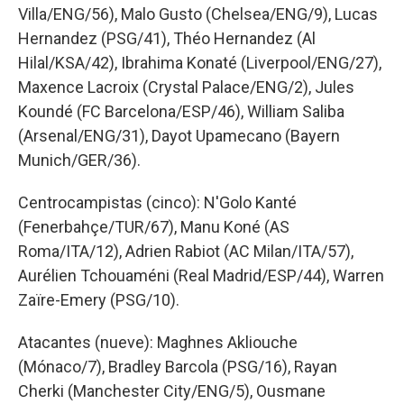
Villa/ENG/56), Malo Gusto (Chelsea/ENG/9), Lucas
Hernandez (PSG/41), Théo Hernandez (Al
Hilal/KSA/42), Ibrahima Konaté (Liverpool/ENG/27),
Maxence Lacroix (Crystal Palace/ENG/2), Jules
Koundé (FC Barcelona/ESP/46), William Saliba
(Arsenal/ENG/31), Dayot Upamecano (Bayern
Munich/GER/36).
Centrocampistas (cinco): N'Golo Kanté
(Fenerbahçe/TUR/67), Manu Koné (AS
Roma/ITA/12), Adrien Rabiot (AC Milan/ITA/57),
Aurélien Tchouaméni (Real Madrid/ESP/44), Warren
Zaïre-Emery (PSG/10).
Atacantes (nueve): Maghnes Akliouche
(Mónaco/7), Bradley Barcola (PSG/16), Rayan
Cherki (Manchester City/ENG/5), Ousmane