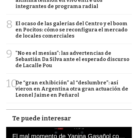
altísima tensión en vivo entre dos
integrantes de programa radial
8
El ocaso de las galerías del Centro y el boom
en Pocitos: cómo se reconfigura el mercado
de locales comerciales
9
"No es el mesías": las advertencias de
Sebastián Da Silva ante el esperado discurso
de Lacalle Pou
10
De “gran exhibición” al “deslumbre”: así
vieron en Argentina otra gran actuación de
Leonel Jaime en Peñarol
Te puede interesar
El mal momento de Yanina Gasañol con un hincha argentino en "Subrayado"