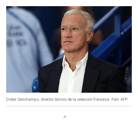
o
p
r
I
k
p
n
Didier Deschamps, director técnico de la selección francesa.
Foto: AFP.