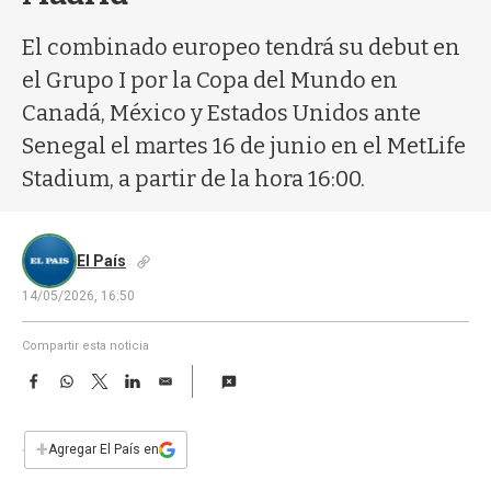
a
El combinado europeo tendrá su debut en
el Grupo I por la Copa del Mundo en
Canadá, México y Estados Unidos ante
Senegal el martes 16 de junio en el MetLife
Stadium, a partir de la hora 16:00.
El País
14/05/2026, 16:50
Compartir esta noticia
F
W
T
L
E
a
h
w
i
m
c
a
i
n
a
e
t
t
k
i
+
Agregar El País en
b
s
t
e
l
o
A
e
d