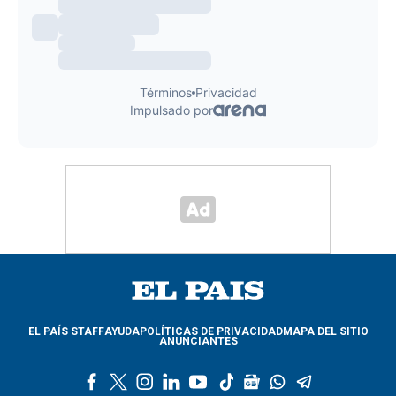
EL PAÍS STAFF
AYUDA
POLÍTICAS DE PRIVACIDAD
MAPA DEL SITIO
ANUNCIANTES
f
t
i
l
y
t
g
w
t