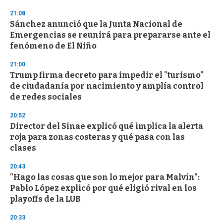
n
d
21:08
s
Sánchez anunció que la Junta Nacional de
Emergencias se reunirá para prepararse ante el
fenómeno de El Niño
21:00
Trump firma decreto para impedir el "turismo"
de ciudadanía por nacimiento y amplía control
de redes sociales
20:52
Director del Sinae explicó qué implica la alerta
roja para zonas costeras y qué pasa con las
clases
20:43
"Hago las cosas que son lo mejor para Malvín":
Pablo López explicó por qué eligió rival en los
playoffs de la LUB
20:33