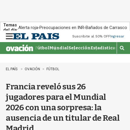
Temas
Alerta roja
Preocupaciones en INR
Bañados de Carrasco
del día:
Suscribite al 50% OFF
Ingresar
M
e
Fútbol
Mundial
Selección
Estadisticas
Agen
n
M
u
o
s
t
EL PAÍS
OVACIÓN
FÚTBOL
r
a
Francia reveló sus 26
r
b
jugadores para el Mundial
�
s
2026 con una sorpresa: la
q
u
ausencia de un titular de Real
e
d
Madrid