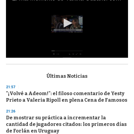
0
s
e
c
Últimas Noticias
o
n
21:57
d
"¡Volvé a Adeom!": el filoso comentario de Yesty
s
o
Prieto a Valeria Ripoll en plena Cena de Famosos
f
3
21:26
3
s
De mostrar su práctica a incrementar la
e
cantidad de jugadores citados: los primeros días
c
de Forlán en Uruguay
o