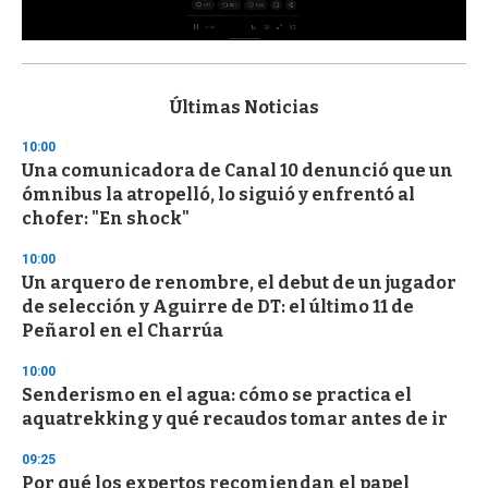
0
s
e
c
Últimas Noticias
o
n
10:00
d
Una comunicadora de Canal 10 denunció que un
s
o
ómnibus la atropelló, lo siguió y enfrentó al
f
chofer: "En shock"
3
3
s
10:00
e
Un arquero de renombre, el debut de un jugador
c
de selección y Aguirre de DT: el último 11 de
o
n
Peñarol en el Charrúa
d
s
10:00
Senderismo en el agua: cómo se practica el
aquatrekking y qué recaudos tomar antes de ir
09:25
Por qué los expertos recomiendan el papel