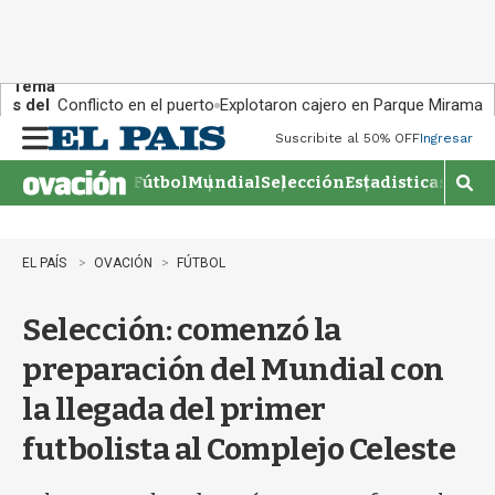
Tema
s del
Conflicto en el puerto
Explotaron cajero en Parque Miramar
día:
Suscribite al 50% OFF
Ingresar
M
e
Fútbol
Mundial
Selección
Estadisticas
Agen
n
M
u
o
s
t
EL PAÍS
OVACIÓN
FÚTBOL
r
a
Selección: comenzó la
r
b
preparación del Mundial con
�
s
la llegada del primer
q
u
futbolista al Complejo Celeste
e
d