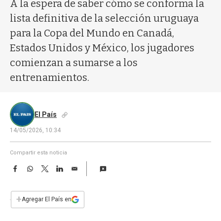
a
A la espera de saber cómo se conforma la
lista definitiva de la selección uruguaya
para la Copa del Mundo en Canadá,
Estados Unidos y México, los jugadores
comienzan a sumarse a los
entrenamientos.
El País
14/05/2026, 10:34
Compartir esta noticia
F
W
T
L
E
a
h
w
i
m
c
a
i
n
a
e
t
t
k
i
+
Agregar El País en
b
s
t
e
l
o
A
e
d