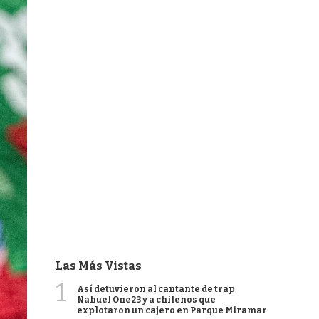
Las Más Vistas
1
Así detuvieron al cantante de trap
Nahuel One23 y a chilenos que
explotaron un cajero en Parque Miramar