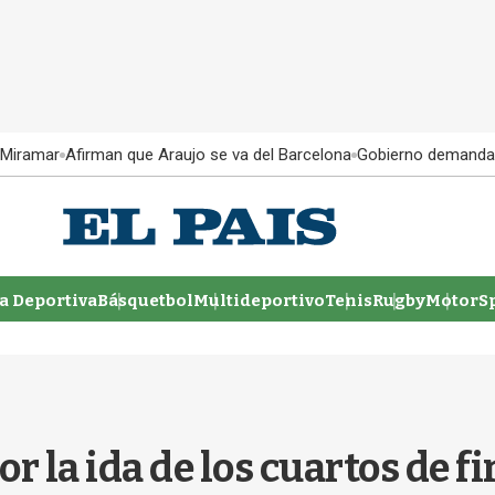
 Miramar
Afirman que Araujo se va del Barcelona
Gobierno demanda
 Deportiva
Básquetbol
Multideportivo
Tenis
Rugby
MotorSp
 la ida de los cuartos de fi