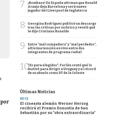
7
¡Bombazo! En España afirman que Ronald
Araujo deja Barcelona y será nuevo
jugador del Liverpool de Inglaterra
8
Georgina Rodríguez publicó un descargo
tras las críticas por su físico y reveló qué
le dijo Cristiano Ronaldo
9
Entre "mal compañero" y "mal perdedor",
altísima tensión en vivo entre dos
integrantes de programa radial
10
“Es para elegidos”: Forlán contó qué lo
motivó para dirigir a Uruguay y el récord
de su abuelo como DT de la Celeste
a
Últimas Noticias
02:12
 por
El cineasta alemán Werner Herzog
recibirá el Premio Donostia de San
Sebastián por su "obra extraordinaria"