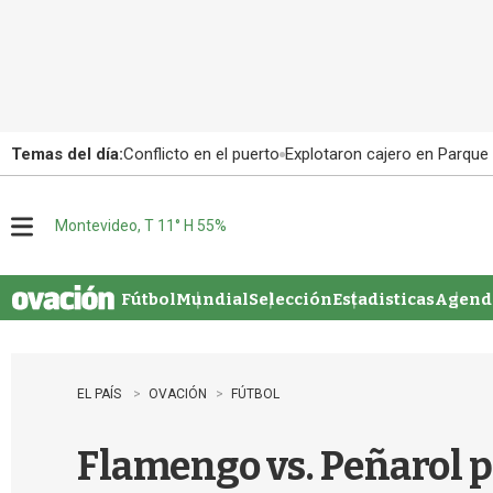
Temas del día:
Conflicto en el puerto
Explotaron cajero en Parque
Montevideo, T 11° H 55%
M
e
n
u
Fútbol
Mundial
Selección
Estadisticas
Agenda
EL PAÍS
OVACIÓN
FÚTBOL
Flamengo vs. Peñarol por