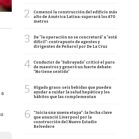
2
Comenzó la construcción del edificio más
alto de América Latina: superará los 470
metros
3
De "la operación no se concretará" a "está
difícil": contrapunto de agentes y
dirigentes de Peñarol por De La Cruz
4
Conductor de "Subrayado" criticó el paro
de maestros y generó un fuerte debate:
"No tiene sentido"
5
Hígado graso: seis bebidas que pueden
ayudar a cuidar la salud hepática y los
 a
hábitos que las complementan
6
“Inicia una nueva etapa”: la fecha clave
as
que anunció Liverpool por la
construcción del Nuevo Estadio
Belvedere