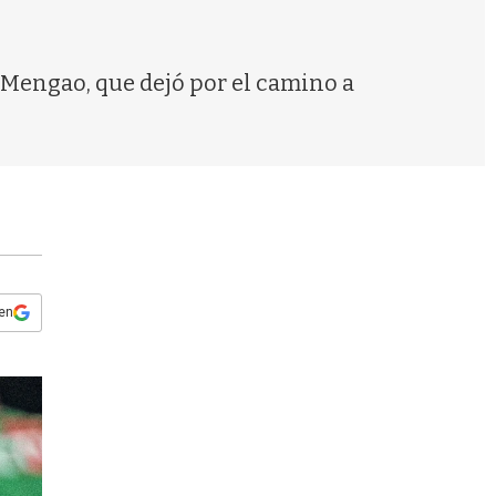
s
q
u
e
l Mengao, que dejó por el camino a
d
a
 en