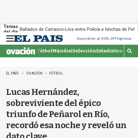
Temas
Bañados de Carrasco
Líos entre Policía e hinchas de Peña
del día:
Suscribite al 50% OFF
Ingresar
M
e
Fútbol
Mundial
Selección
Estadisticas
Agen
n
M
u
o
s
t
EL PAÍS
OVACIÓN
FÚTBOL
r
a
Lucas Hernández,
r
b
sobreviviente del épico
�
s
triunfo de Peñarol en Río,
q
u
recordó esa noche y reveló un
e
d
dato clave