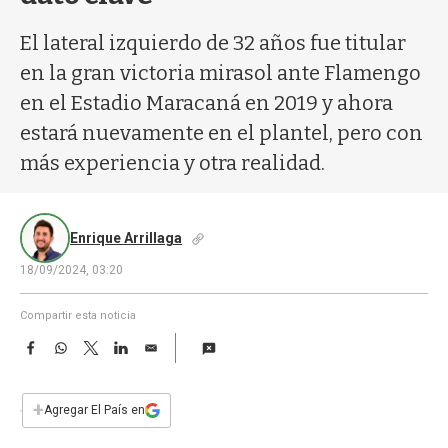
a
El lateral izquierdo de 32 años fue titular
en la gran victoria mirasol ante Flamengo
en el Estadio Maracaná en 2019 y ahora
estará nuevamente en el plantel, pero con
más experiencia y otra realidad.
Enrique Arrillaga
18/09/2024, 03:20
Compartir esta noticia
F
W
T
L
E
a
h
w
i
m
c
a
i
n
a
e
t
t
k
i
+
Agregar El País en
b
s
t
e
l
o
A
e
d