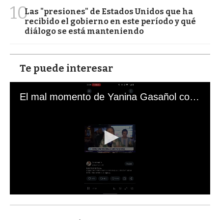
10
Las "presiones" de Estados Unidos que ha
recibido el gobierno en este período y qué
diálogo se está manteniendo
Te puede interesar
El mal momento de Yanina Gasañol con un hincha argentino en "Subrayado"
0
s
e