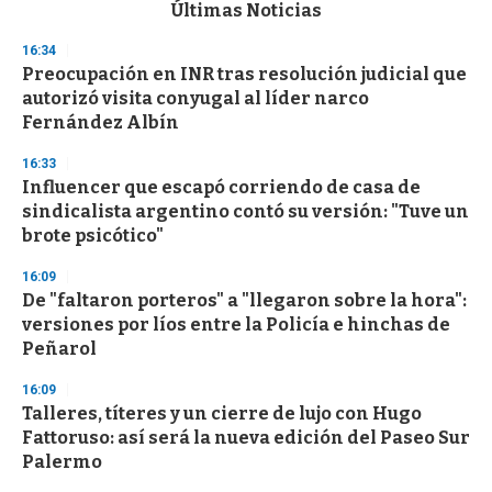
c
Últimas Noticias
o
n
16:34
d
Preocupación en INR tras resolución judicial que
s
o
autorizó visita conyugal al líder narco
f
Fernández Albín
3
3
s
16:33
e
Influencer que escapó corriendo de casa de
c
sindicalista argentino contó su versión: "Tuve un
o
n
brote psicótico"
d
s
16:09
De "faltaron porteros" a "llegaron sobre la hora":
versiones por líos entre la Policía e hinchas de
Peñarol
16:09
Talleres, títeres y un cierre de lujo con Hugo
Fattoruso: así será la nueva edición del Paseo Sur
Palermo