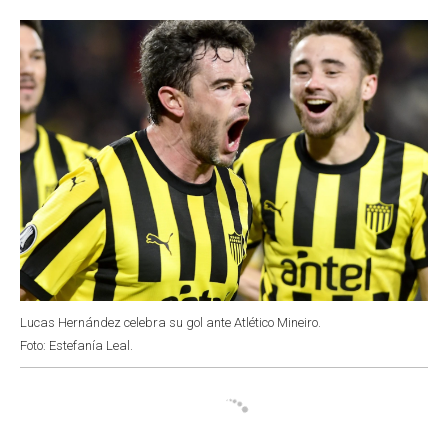
o
p
r
I
k
p
n
Lucas Hernández celebra su gol ante Atlético Mineiro.
Foto: Estefanía Leal.