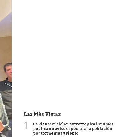
Las Más Vistas
1
Se viene un ciclón extratropical: Inumet
publica un aviso especial a la población
por tormentas y viento