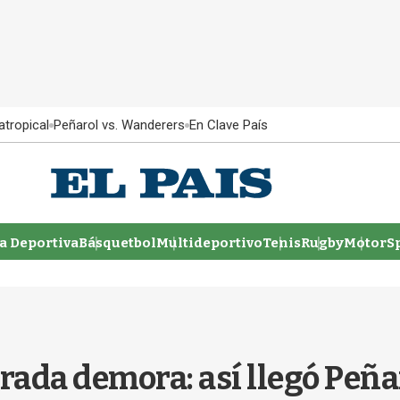
atropical
Peñarol vs. Wanderers
En Clave País
 Deportiva
Básquetbol
Multideportivo
Tenis
Rugby
MotorSp
rada demora: así llegó Peñar