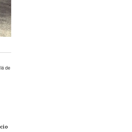
llá de
acio