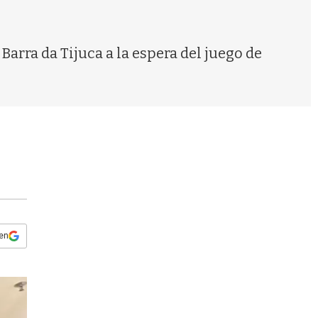
s
q
u
e
Barra da Tijuca a la espera del juego de
d
a
 en