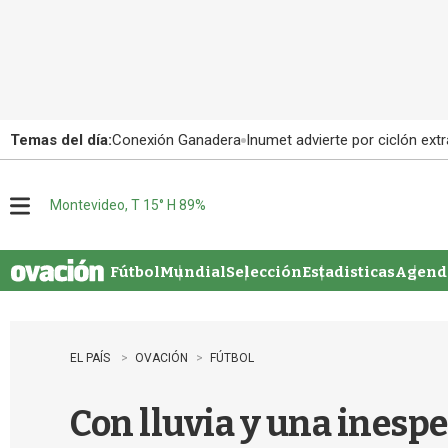
Temas del día:
Conexión Ganadera
Inumet advierte por ciclón extr
Montevideo, T 15° H 89%
M
e
n
u
Fútbol
Mundial
Selección
Estadisticas
Agenda
EL PAÍS
OVACIÓN
FÚTBOL
Con lluvia y una inespe