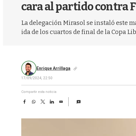
cara al partido contra
La delegación Mirasol se instaló este ma
ida de los cuartos de final de la Copa Li
Enrique Arrillaga
17/09/2024, 22:50
Compartir esta noticia
F
W
T
L
E
a
h
w
i
m
c
a
i
n
a
e
t
t
k
i
b
s
t
e
l
o
A
e
d