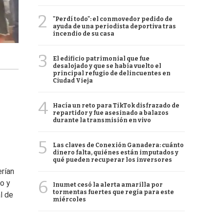
2
"Perdí todo": el conmovedor pedido de
ayuda de una periodista deportiva tras
incendio de su casa
3
El edificio patrimonial que fue
desalojado y que se había vuelto el
principal refugio de delincuentes en
Ciudad Vieja
4
Hacía un reto para TikTok disfrazado de
repartidor y fue asesinado a balazos
durante la transmisión en vivo
5
Las claves de Conexión Ganadera: cuánto
dinero falta, quiénes están imputados y
qué pueden recuperar los inversores
rían
6
o y
Inumet cesó la alerta amarilla por
tormentas fuertes que regía para este
l de
miércoles