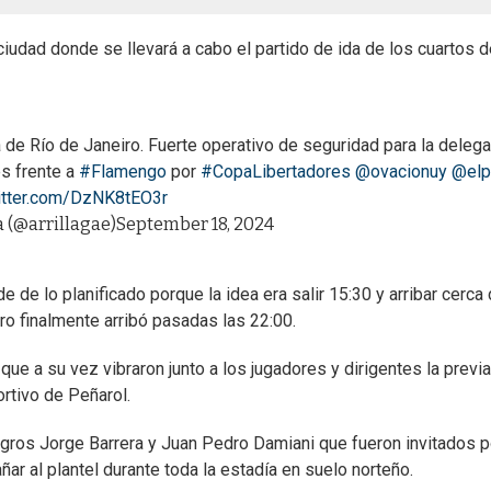
iudad donde se llevará a cabo el partido de ida de los cuartos d
 de Río de Janeiro. Fuerte operativo de seguridad para la deleg
es frente a
#Flamengo
por
#CopaLibertadores
@ovacionuy
@elp
witter.com/DzNK8tEO3r
a (@arrillagae)
September 18, 2024
e de lo planificado porque la idea era salir 15:30 y arribar cerca
ero finalmente arribó pasadas las 22:00.
que a su vez vibraron junto a los jugadores y dirigentes la previ
rtivo de Peñarol.
egros Jorge Barrera y Juan Pedro Damiani que fueron invitados p
ar al plantel durante toda la estadía en suelo norteño.