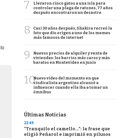
7
Llevaron cinco gatos a una isla para
controlar una plaga de ratones, 77 años
después encontraron un desastre
8
Casi 30 años después, Shakira recreó la
foto que dio origen a uno de los memes
más famosos de internet
lo
9
Nuevos precios de alquiler y venta de
viviendas: los barrios más caros y más
baratos en Montevideo en junio
10
Nuevo video del momento en que
sindicalista argentino alcanzó a
influencer cuando ella iba a tomar un
ómnibus
Últimas Noticias
22:49
"Tranquilo el camello...": la frase que
eligió Peñarol e imprimió en pilusos