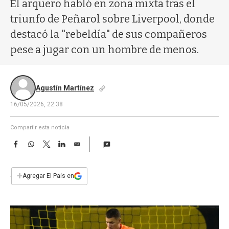
a
El arquero habló en zona mixta tras el
triunfo de Peñarol sobre Liverpool, donde
destacó la "rebeldía" de sus compañeros
pese a jugar con un hombre de menos.
Agustín Martínez
16/05/2026, 22:38
Compartir esta noticia
F
W
T
L
E
a
h
w
i
m
c
a
i
n
a
e
t
t
k
i
+
Agregar El País en
b
s
t
e
l
o
A
e
d
o
p
r
I
k
p
n