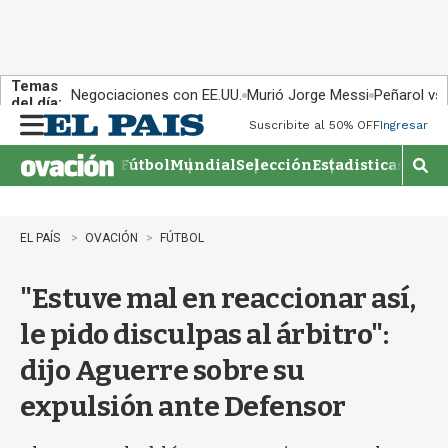
Temas
Negociaciones con EE.UU.
Murió Jorge Messi
Peñarol vs
del día:
Suscribite al 50% OFF
Ingresar
M
e
Fútbol
Mundial
Selección
Estadisticas
Agen
n
M
u
o
s
t
EL PAÍS
OVACIÓN
FÚTBOL
r
a
"Estuve mal en reaccionar así,
r
b
le pido disculpas al árbitro":
�
s
dijo Aguerre sobre su
q
u
expulsión ante Defensor
e
d