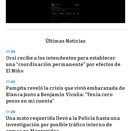
0
s
e
c
Últimas Noticias
o
n
11:54
d
Orsi recibe a los intendentes para establecer
s
o
una “coordinación permanente” por efectos de
f
El Niño
3
3
s
11:43
e
Pampita reveló la crisis que vivió embarazada de
c
Blanca junto a Benjamín Vicuña: "Tenía cero
o
n
pesos en mi cuenta"
d
s
11:29
Una moto requerida llevó a la Policía hasta una
investigación por posible tráfico interno de