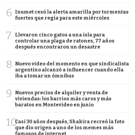
6
Inumet cesó la alerta amarilla por tormentas
fuertes que regía para este miércoles
7
Llevaron cinco gatos a una isla para
controlar una plaga de ratones, 77 años
después encontraron un desastre
8
Nuevo video del momento en que sindicalista
argentino alcanzó a influencer cuando ella
iba a tomar un ómnibus
9
Nuevos precios de alquiler y venta de
viviendas: los barrios más caros y más
baratos en Montevideo en junio
10
Casi 30 años después, Shakira recreó la foto
que dio origen a uno de los memes más
famosos de internet