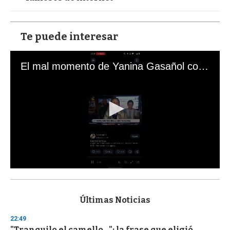
Te puede interesar
El mal momento de Yanina Gasañol con un hincha argentino en "Subrayado"
0
s
e
c
Últimas Noticias
o
n
22:49
d
"Tranquilo el camello...": la frase que eligió
s