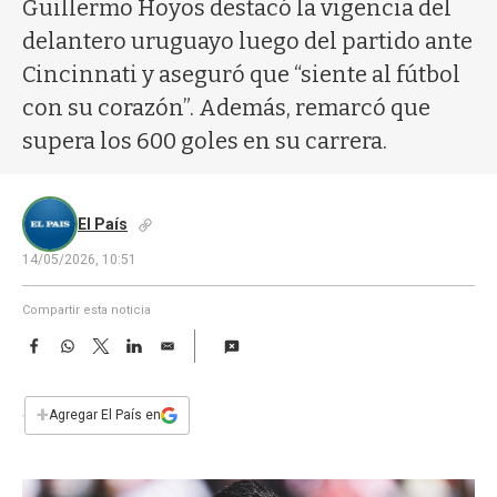
a
Guillermo Hoyos destacó la vigencia del
delantero uruguayo luego del partido ante
Cincinnati y aseguró que “siente al fútbol
con su corazón”. Además, remarcó que
supera los 600 goles en su carrera.
El País
14/05/2026, 10:51
Compartir esta noticia
F
W
T
L
E
a
h
w
i
m
c
a
i
n
a
e
t
t
k
i
+
Agregar El País en
b
s
t
e
l
o
A
e
d
o
p
r
I
k
p
n