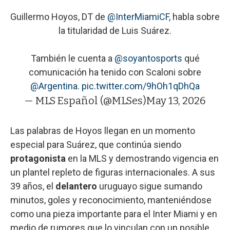
Guillermo Hoyos, DT de
@InterMiamiCF
, habla sobre
la titularidad de Luis Suárez.
También le cuenta a
@soyantosports
qué
comunicación ha tenido con Scaloni sobre
@Argentina
.
pic.twitter.com/9hOh1qDhQa
— MLS Español (@MLSes)
May 13, 2026
Las palabras de Hoyos llegan en un momento
especial para Suárez, que continúa siendo
protagonista
en la MLS y demostrando vigencia en
un plantel repleto de figuras internacionales. A sus
39 años, el
delantero
uruguayo sigue sumando
minutos, goles y reconocimiento, manteniéndose
como una pieza importante para el Inter Miami y en
medio de rumores que lo vinculan con un posible