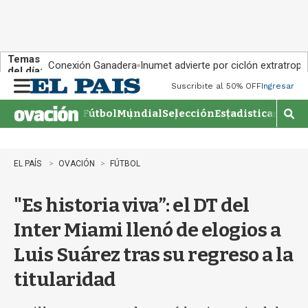
Temas
Conexión Ganadera
Inumet advierte por ciclón extratropi
del día:
Suscribite al 50% OFF
Ingresar
M
e
Fútbol
Mundial
Selección
Estadisticas
Agen
n
M
u
o
s
t
EL PAÍS
OVACIÓN
FÚTBOL
r
a
"Es historia viva”: el DT del
r
b
Inter Miami llenó de elogios a
�
s
Luis Suárez tras su regreso a la
q
u
titularidad
e
d