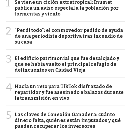
1
Se viene un ciclón extratropical: Inumet
publica un aviso especial a la población por
tormentas y viento
2
"Perdí todo": el conmovedor pedido de ayuda
de una periodista deportiva tras incendio de
su casa
3
El edificio patrimonial que fue desalojado y
que se había vuelto el principal refugio de
delincuentes en Ciudad Vieja
4
Hacía un reto para TikTok disfrazado de
repartidor y fue asesinado a balazos durante
la transmisión en vivo
5
Las claves de Conexión Ganadera: cuánto
dinero falta, quiénes están imputados y qué
pueden recuperar los inversores