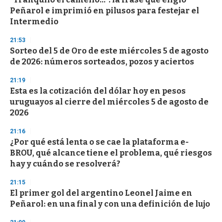
o
Peñarol e imprimió en pilusos para festejar el
f
Intermedio
3
3
s
21:53
e
Sorteo del 5 de Oro de este miércoles 5 de agosto
c
de 2026: números sorteados, pozos y aciertos
o
n
d
21:19
s
Esta es la cotización del dólar hoy en pesos
uruguayos al cierre del miércoles 5 de agosto de
2026
21:16
¿Por qué está lenta o se cae la plataforma e-
BROU, qué alcance tiene el problema, qué riesgos
hay y cuándo se resolverá?
21:15
El primer gol del argentino Leonel Jaime en
Peñarol: en una final y con una definición de lujo