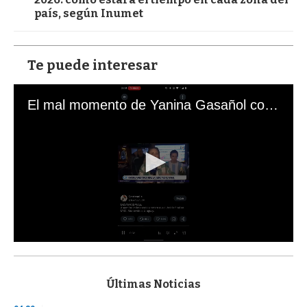
país, según Inumet
Te puede interesar
El mal momento de Yanina Gasañol con un hincha argentino en "Subrayado"
0
s
e
c
Últimas Noticias
o
n