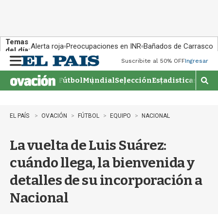
Temas
Alerta roja
Preocupaciones en INR
Bañados de Carrasco
del día:
Suscribite al 50% OFF
Ingresar
M
e
Fútbol
Mundial
Selección
Estadisticas
Agen
n
M
u
o
s
t
EL PAÍS
OVACIÓN
FÚTBOL
EQUIPO
NACIONAL
r
a
La vuelta de Luis Suárez:
r
b
cuándo llega, la bienvenida y
�
s
detalles de su incorporación a
q
u
Nacional
e
d