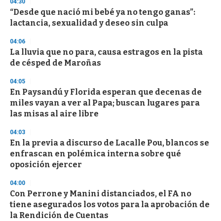
04:30
d
“Desde que nació mi bebé ya no tengo ganas”:
s
o
lactancia, sexualidad y deseo sin culpa
f
3
04:06
3
s
La lluvia que no para, causa estragos en la pista
e
de césped de Maroñas
c
o
04:05
n
d
En Paysandú y Florida esperan que decenas de
s
miles vayan a ver al Papa; buscan lugares para
las misas al aire libre
04:03
En la previa a discurso de Lacalle Pou, blancos se
enfrascan en polémica interna sobre qué
oposición ejercer
04:00
Con Perrone y Manini distanciados, el FA no
tiene asegurados los votos para la aprobación de
la Rendición de Cuentas