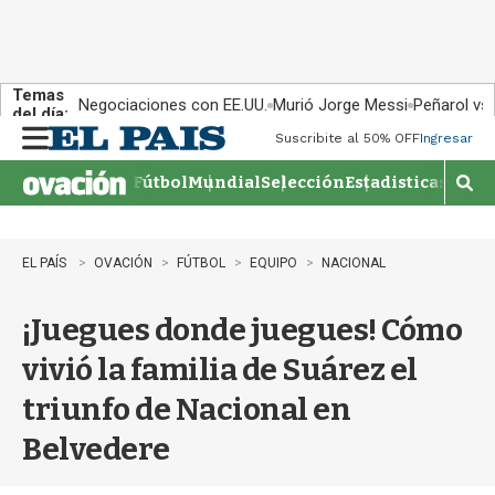
Temas
Negociaciones con EE.UU.
Murió Jorge Messi
Peñarol vs
del día:
Suscribite al 50% OFF
Ingresar
M
e
Fútbol
Mundial
Selección
Estadisticas
Agen
n
M
u
o
s
t
EL PAÍS
OVACIÓN
FÚTBOL
EQUIPO
NACIONAL
r
a
¡Juegues donde juegues! Cómo
r
b
vivió la familia de Suárez el
�
s
triunfo de Nacional en
q
u
Belvedere
e
d