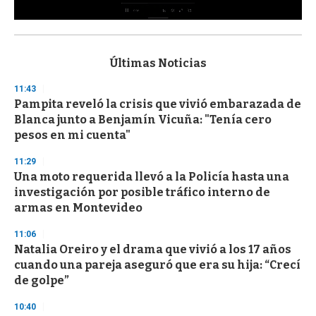
0
s
e
c
Últimas Noticias
o
n
11:43
d
Pampita reveló la crisis que vivió embarazada de
s
o
Blanca junto a Benjamín Vicuña: "Tenía cero
f
pesos en mi cuenta"
3
3
s
11:29
e
Una moto requerida llevó a la Policía hasta una
c
investigación por posible tráfico interno de
o
n
armas en Montevideo
d
s
11:06
Natalia Oreiro y el drama que vivió a los 17 años
cuando una pareja aseguró que era su hija: “Crecí
de golpe”
10:40