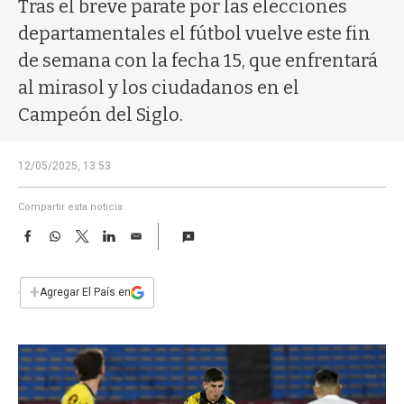
a
Tras el breve parate por las elecciones
departamentales el fútbol vuelve este fin
de semana con la fecha 15, que enfrentará
al mirasol y los ciudadanos en el
Campeón del Siglo.
12/05/2025, 13:53
Compartir esta noticia
F
W
T
L
E
a
h
w
i
m
c
a
i
n
a
e
t
t
k
i
+
Agregar El País en
b
s
t
e
l
o
A
e
d
o
p
r
I
k
p
n