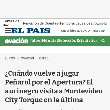
Temas del
Rendición de Cuentas
Temporal causa destrozos
En 
día:
Suscribite al 50% OFF
Ingresar
M
e
Fútbol
Mundial
Selección
Estadisticas
Agen
n
M
u
o
s
t
EL PAÍS
OVACIÓN
FÚTBOL
r
a
¿Cuándo vuelve a jugar
r
b
Peñarol por el Apertura? El
�
s
aurinegro visita a Montevideo
q
u
City Torque en la última
e
d