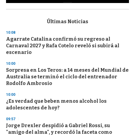
0
s
e
c
Últimas Noticias
o
n
10:08
d
Agarrate Catalina confirmó su regreso al
s
o
Carnaval 2027 y Rafa Cotelo reveló si subirá al
f
escenario
3
3
s
10:00
e
Sorpresa en Los Teros: a 14 meses del Mundial de
c
Australia se terminó el ciclo del entrenador
o
n
Rodolfo Ambrosio
d
s
10:00
¿Es verdad que beben menos alcohol los
adolescentes de hoy?
09:57
Jorge Drexler despidió a Gabriel Rossi, su
"amigo del alma", y recordó la faceta como