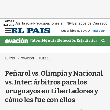
Temas
Alerta roja
Preocupaciones en INR
Bañados de Carrasco
del día:
Suscribite al 50% OFF
Ingresar
M
e
Fútbol
Mundial
Selección
Estadisticas
Agen
n
M
u
o
s
t
EL PAÍS
OVACIÓN
FÚTBOL
r
a
Peñarol vs. Olimpia y Nacional
r
b
vs. Inter: árbitros para los
�
s
uruguayos en Libertadores y
q
u
cómo les fue con ellos
e
d