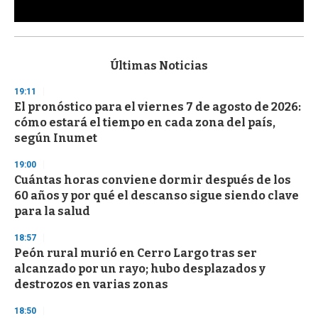
0
s
e
c
Últimas Noticias
o
n
19:11
d
El pronóstico para el viernes 7 de agosto de 2026:
s
o
cómo estará el tiempo en cada zona del país,
f
según Inumet
3
3
s
19:00
e
Cuántas horas conviene dormir después de los
c
60 años y por qué el descanso sigue siendo clave
o
n
para la salud
d
s
18:57
Peón rural murió en Cerro Largo tras ser
alcanzado por un rayo; hubo desplazados y
destrozos en varias zonas
18:50