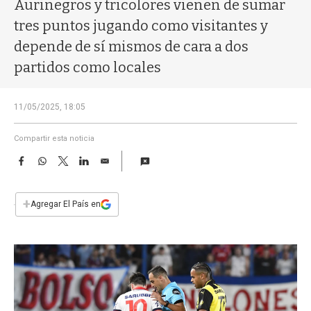
a
Aurinegros y tricolores vienen de sumar
tres puntos jugando como visitantes y
depende de sí mismos de cara a dos
partidos como locales
11/05/2025, 18:05
Compartir esta noticia
F
W
T
L
E
a
h
w
i
m
c
a
i
n
a
e
t
t
k
i
+
Agregar El País en
b
s
t
e
l
o
A
e
d
o
p
r
I
k
p
n