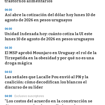
trastornos alimentarios
3
3
s
06:00
e
Así abre la cotización del dólar hoy lunes 10 de
c
agosto de 2026 en pesos uruguayos
o
n
d
06:00
s
Unidad Indexada hoy: cuánto cotiza la UI este
lunes 10 de agosto de 2026 en pesos uruguayos
04:30
El MSP aprobó Mounjaro en Uruguay: el rol de la
Tirzepatida en la obesidad y por qué no es una
droga mágica
04:02
Las señales que Lacalle Pou envió al PN y la
coalición: cómo decodifican los blancos el
discurso de su líder
04:00
Exclusivo suscriptores
"Los costos del acuerdo en la construcción se