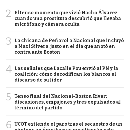
2
El tenso momento que vivió Nacho Álvarez
cuando una prostituta descubrió que llevaba
micrófono y cámara oculta
3
La chicana de Peñarol a Nacional que incluyó
a Maxi Silvera, justo en el día que anotó en
contra ante Boston
4
Las señales que Lacalle Pou envió al PN y la
coalición: cómo decodifican los blancos el
discurso de su líder
5
Tenso final del Nacional-Boston River:
discusiones, empujones y tres expulsados al
término del partido
6
UCOT extiende el paro tras el secuestro de un
chofer y un ómnibus: se movilizarán este