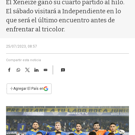
a
El Xeneize ganó su cuarto partido al hilo.
El sábado visitará a Independiente en lo
que será el último encuentro antes de
enfrentar al tricolor.
25/07/2023, 08:57
Compartir esta noticia
F
W
T
L
E
a
h
w
i
m
c
a
i
n
a
e
t
t
k
i
+
Agregar El País en
b
s
t
e
l
o
A
e
d
o
p
r
I
k
p
n