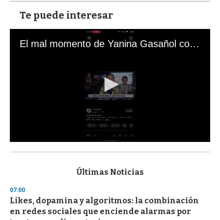
Te puede interesar
El mal momento de Yanina Gasañol con un hincha argentino en "Subrayado"
0
s
e
c
Últimas Noticias
o
n
07:00
d
Likes, dopamina y algoritmos: la combinación
s
o
en redes sociales que enciende alarmas por
f