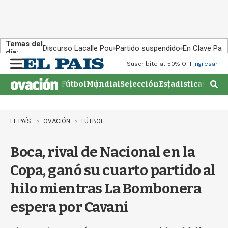
Temas del
Discurso Lacalle Pou
Partido suspendido
En Clave País
día:
Suscribite al 50% OFF
Ingresar
M
e
Fútbol
Mundial
Selección
Estadisticas
Agen
n
M
u
o
s
t
EL PAÍS
OVACIÓN
FÚTBOL
r
a
Boca, rival de Nacional en la
r
b
Copa, ganó su cuarto partido al
�
s
hilo mientras La Bombonera
q
u
espera por Cavani
e
d