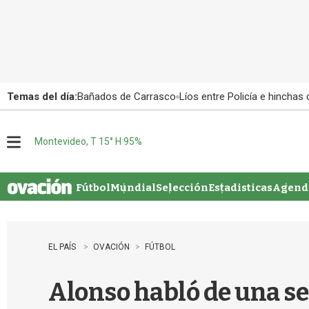
Temas del día:
Bañados de Carrasco
Líos entre Policía e hinchas
Montevideo, T 15° H 95%
M
e
n
u
Fútbol
Mundial
Selección
Estadisticas
Agenda
EL PAÍS
OVACIÓN
FÚTBOL
Alonso habló de una se