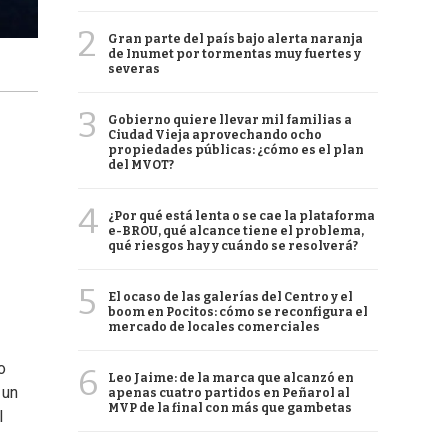
2
Gran parte del país bajo alerta naranja
de Inumet por tormentas muy fuertes y
severas
3
Gobierno quiere llevar mil familias a
Ciudad Vieja aprovechando ocho
propiedades públicas: ¿cómo es el plan
del MVOT?
4
¿Por qué está lenta o se cae la plataforma
e-BROU, qué alcance tiene el problema,
qué riesgos hay y cuándo se resolverá?
5
El ocaso de las galerías del Centro y el
boom en Pocitos: cómo se reconfigura el
mercado de locales comerciales
o
6
Leo Jaime: de la marca que alcanzó en
 un
apenas cuatro partidos en Peñarol al
MVP de la final con más que gambetas
l