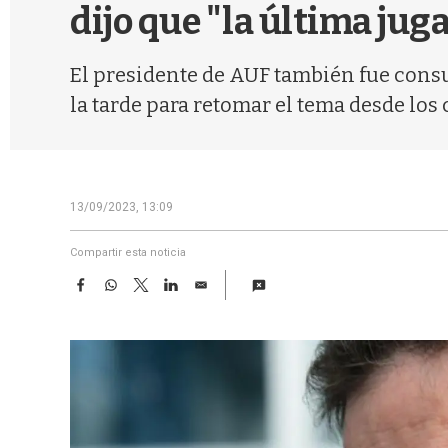
dijo que "la última jug
El presidente de AUF también fue consul
la tarde para retomar el tema desde los
13/09/2023, 13:09
Compartir esta noticia
F
W
T
L
E
a
h
w
i
m
c
a
i
n
a
e
t
t
k
i
b
s
t
e
l
o
A
e
d
o
p
r
I
k
p
n