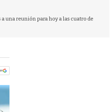
s
q
u
e
s a una reunión para hoy a las cuatro de
d
a
 en