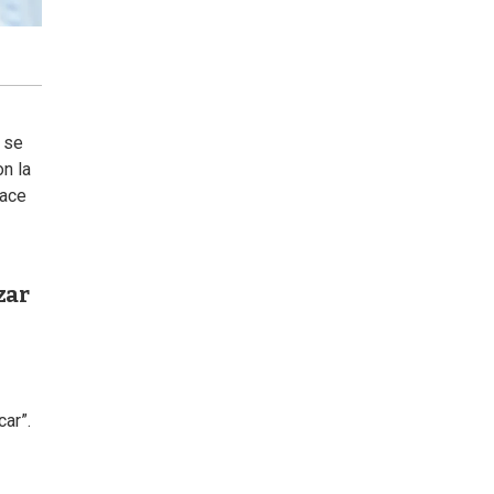
 se
n la
hace
zar
car”.