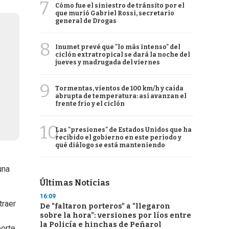
7
Cómo fue el siniestro de tránsito por el
que murió Gabriel Rossi, secretario
general de Drogas
8
Inumet prevé que "lo más intenso" del
ciclón extratropical se dará la noche del
jueves y madrugada del viernes
9
Tormentas, vientos de 100 km/h y caída
abrupta de temperatura: así avanzan el
frente frío y el ciclón
10
Las "presiones" de Estados Unidos que ha
recibido el gobierno en este período y
qué diálogo se está manteniendo
una
Últimas Noticias
16:09
traer
De "faltaron porteros" a "llegaron
sobre la hora": versiones por líos entre
la Policía e hinchas de Peñarol
porte