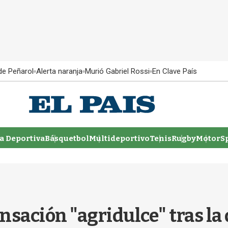
 de Peñarol
Alerta naranja
Murió Gabriel Rossi
En Clave País
 Deportiva
Básquetbol
Multideportivo
Tenis
Rugby
MotorSp
nsación "agridulce" tras la