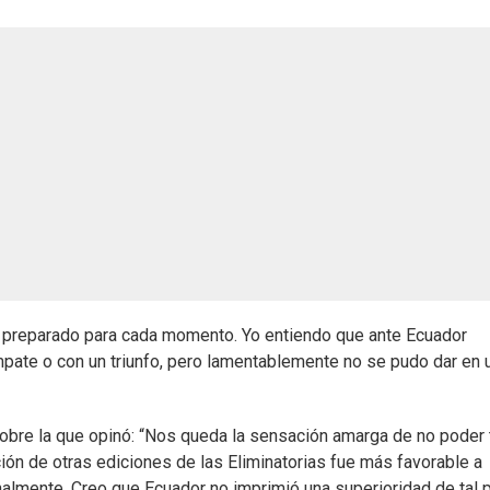
ar preparado para cada momento. Yo entiendo que ante Ecuador
pate o con un triunfo, pero lamentablemente no se pudo dar en 
 sobre la que opinó: “Nos queda la sensación amarga de no poder 
ión de otras ediciones de las Eliminatorias fue más favorable a
almente. Creo que Ecuador no imprimió una superioridad de tal 