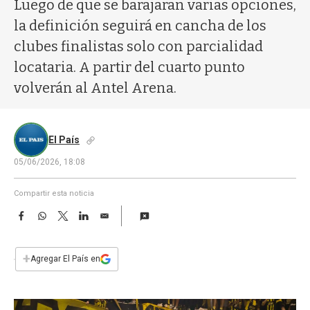
a
Luego de que se barajaran varias opciones,
la definición seguirá en cancha de los
clubes finalistas solo con parcialidad
locataria. A partir del cuarto punto
volverán al Antel Arena.
El País
05/06/2026, 18:08
Compartir esta noticia
F
W
T
L
E
a
h
w
i
m
c
a
i
n
a
e
t
t
k
i
+
Agregar El País en
b
s
t
e
l
o
A
e
d
o
p
r
I
k
p
n