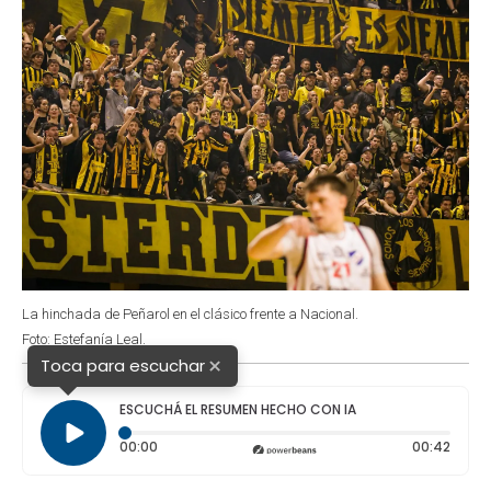
La hinchada de Peñarol en el clásico frente a Nacional.
Foto: Estefanía Leal.
×
Toca para escuchar
ESCUCHÁ EL RESUMEN HECHO CON IA
Tiempo transcurrido: 0 segundos
Durac
00:00
00:42