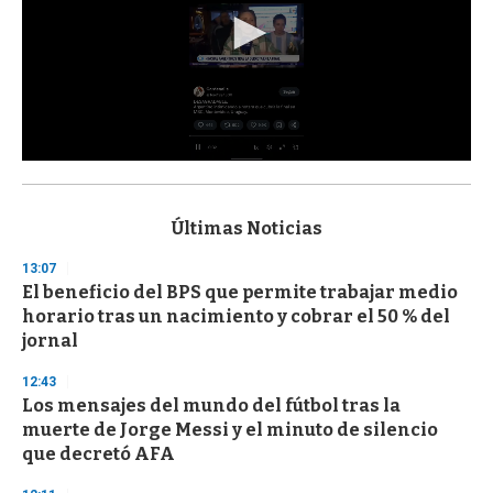
0
s
e
c
Últimas Noticias
o
n
13:07
d
El beneficio del BPS que permite trabajar medio
s
o
horario tras un nacimiento y cobrar el 50 % del
f
jornal
3
3
s
12:43
e
Los mensajes del mundo del fútbol tras la
c
muerte de Jorge Messi y el minuto de silencio
o
n
que decretó AFA
d
s