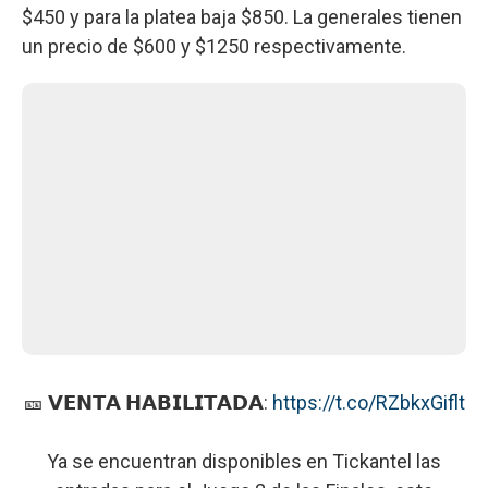
$450 y para la platea baja $850. La generales tienen
un precio de $600 y $1250 respectivamente.
🎫 𝗩𝗘𝗡𝗧𝗔 𝗛𝗔𝗕𝗜𝗟𝗜𝗧𝗔𝗗𝗔:
https://t.co/RZbkxGiflt
Ya se encuentran disponibles en Tickantel las