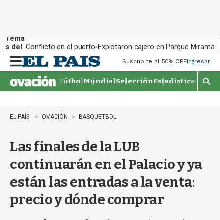
Tema
s del
Conflicto en el puerto
Explotaron cajero en Parque Miramar
día:
Suscribite al 50% OFF
Ingresar
M
e
Fútbol
Mundial
Selección
Estadisticas
Agen
n
M
u
o
s
t
EL PAÍS
OVACIÓN
BASQUETBOL
r
a
Las finales de la LUB
r
b
continuarán en el Palacio y ya
�
s
están las entradas a la venta:
q
u
precio y dónde comprar
e
d