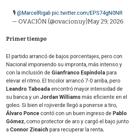
🎙️
@MarcelRigali
pic.twitter.com/EPS74gN0NR
— OVACIÓN (@ovacionuy)
May 29, 2026
Primer tiempo
El partido arrancó de bajos porcentajes, pero con
Nacional imponiendo su impronta, más intenso y
con la inclusión de
Gianfranco Espíndola
para
elevar el ritmo. El tricolor arrancó 7-0 arriba, pero
Leandro Taboada
encontró mayor intensidad de
su banca y un
Jordan Williams
más eficiente en el
goleo. Si bien el rojiverde llegó a ponerse a tiro,
Álvaro Ponce
contó con un buen ingreso de
Pablo
Gómez
, como protector de aro y cargó el bajo junto
a
Connor Zinaich
para recuperar la renta
.