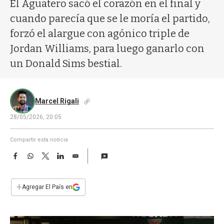
a
El Aguatero sacó el corazón en el final y
cuando parecía que se le moría el partido,
forzó el alargue con agónico triple de
Jordan Williams, para luego ganarlo con
un Donald Sims bestial.
Marcel Rigali
28/05/2026, 20:05
Compartir esta noticia
F
W
T
L
E
a
h
w
i
m
c
a
i
n
a
e
t
t
k
i
+
Agregar El País en
b
s
t
e
l
o
A
e
d
o
p
r
I
k
p
n