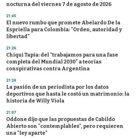
nocturna del viernes 7 de agosto de 2026
o
n
d
21:45
s
El nuevo rumbo que promete Abelardo De la
Espriella para Colombia: "Orden, autoridad y
libertad"
21:26
Chiqui Tapia: del "trabajamos para una fase
completa del Mundial 2030" a teorías
conspirativas contra Argentina
21:24
La pasión de un periodista por los datos
deportivos que hasta le costó un matrimonio: la
historia de Willy Viola
21:07
Oddone dijo que las propuestas de Cabildo
Abierto son "contemplables", pero requieren
una "ley aparte"