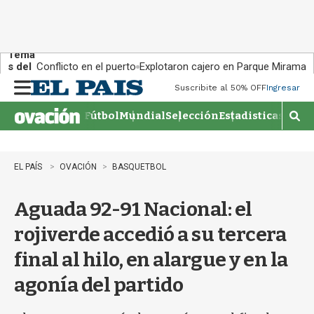
Tema
s del
Conflicto en el puerto
Explotaron cajero en Parque Miramar
día:
Suscribite al 50% OFF
Ingresar
M
e
Fútbol
Mundial
Selección
Estadisticas
Agen
n
M
u
o
s
t
EL PAÍS
OVACIÓN
BASQUETBOL
r
a
Aguada 92-91 Nacional: el
r
b
rojiverde accedió a su tercera
�
s
final al hilo, en alargue y en la
q
u
agonía del partido
e
d