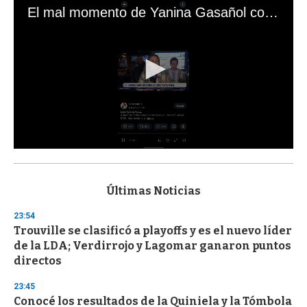
El mal momento de Yanina Gasañol con un hincha argentino en "Subrayado"
0
s
e
c
Últimas Noticias
o
n
23:54
d
Trouville se clasificó a playoffs y es el nuevo líder
s
o
de la LDA; Verdirrojo y Lagomar ganaron puntos
f
directos
3
3
s
23:45
e
Conocé los resultados de la Quiniela y la Tómbola
c