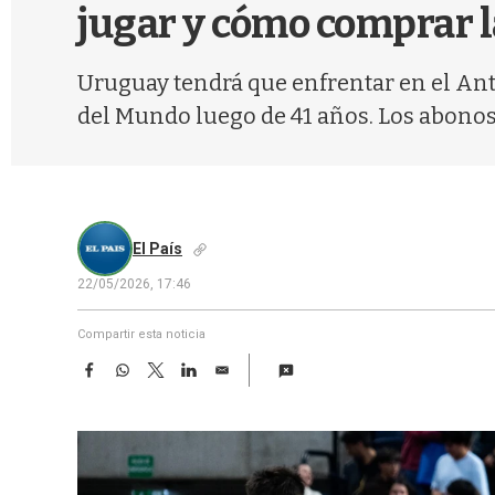
jugar y cómo comprar 
Uruguay tendrá que enfrentar en el Ant
del Mundo luego de 41 años. Los abonos
El País
22/05/2026, 17:46
Compartir esta noticia
F
W
T
L
E
a
h
w
i
m
c
a
i
n
a
e
t
t
k
i
b
s
t
e
l
o
A
e
d