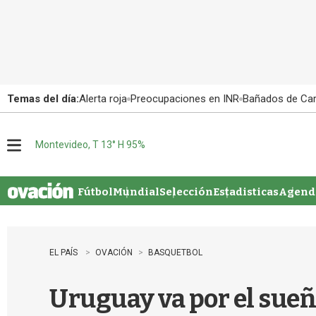
Temas del día:
Alerta roja
Preocupaciones en INR
Bañados de Ca
Montevideo, T 13° H 95%
M
e
n
u
Fútbol
Mundial
Selección
Estadisticas
Agenda
EL PAÍS
OVACIÓN
BASQUETBOL
Uruguay va por el sueñ