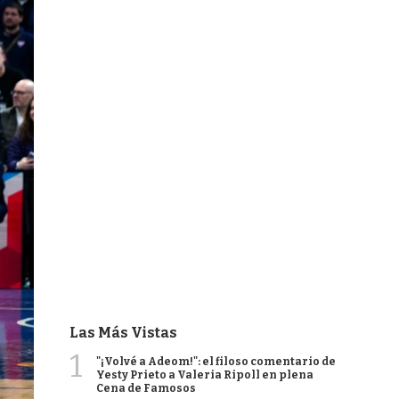
Las Más Vistas
1
"¡Volvé a Adeom!": el filoso comentario de
Yesty Prieto a Valeria Ripoll en plena
Cena de Famosos