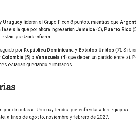
y
Uruguay
lideran el Grupo F con 8 puntos, mientras que
Argent
a fase a la que por ahora ingresarían
Jamaica
(6),
Puerto Rico
(
y están quedando afuera.
 seguido por
República Dominicana
y
Estados Unidos
(7). Si bie
r
Colombia
(5) o
Venezuela
(4) que deben un partido entre sí. P
ienes estarían quedando eliminados.
rias
ás por disputarse. Uruguay tendrá que enfrentar a los equipos
nte, a fines de agosto, noviembre y febrero de 2027.