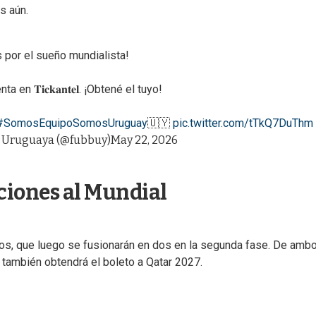
s aún.
 por el sueño mundialista!
 en 𝐓𝐢𝐜𝐤𝐚𝐧𝐭𝐞𝐥. ¡Obtené el tuyo!
#SomosEquipoSomosUruguay
🇺🇾
pic.twitter.com/tTkQ7DuThm
n Uruguaya (@fubbuy)
May 22, 2026
cciones al Mundial
pos, que luego se fusionarán en dos en la segunda fase. De amb
o también obtendrá el boleto a Qatar 2027.