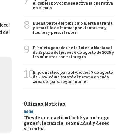
7
el gobierno y cómo se activa la operativa
en el país
8
Buena parte del país bajo alerta naranja
local
y amarilla de Inumet por vientos muy
d del
fuertes y persistentes
9
El boleto ganador de la Lotería Nacional
de España del jueves 6 de agosto de 2026 y
los números con reintegro
10
El pronóstico para el viernes 7 de agosto
de 2026: cómo estará el tiempo en cada
zona del país, según Inumet
Últimas Noticias
04:30
“Desde que nació mi bebé ya no tengo
ganas”: lactancia, sexualidad y deseo
sin culpa