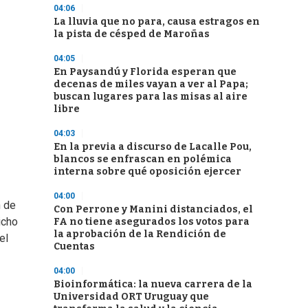
04:06
La lluvia que no para, causa estragos en
la pista de césped de Maroñas
04:05
En Paysandú y Florida esperan que
decenas de miles vayan a ver al Papa;
buscan lugares para las misas al aire
libre
04:03
En la previa a discurso de Lacalle Pou,
blancos se enfrascan en polémica
interna sobre qué oposición ejercer
04:00
n de
Con Perrone y Manini distanciados, el
icho
FA no tiene asegurados los votos para
la aprobación de la Rendición de
el
Cuentas
04:00
Bioinformática: la nueva carrera de la
Universidad ORT Uruguay que