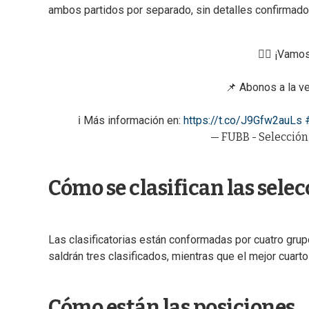
ambos partidos por separado, sin detalles confirmado
✊🏻 ¡Vamos
📌 Abonos a la venta
ℹ️ Más información en:
https://t.co/J9Gfw2auLs
— FUBB - Selecció
Cómo se clasifican las sele
Las clasificatorias están conformadas por cuatro gru
saldrán tres clasificados, mientras que el mejor cuart
Cómo están las posiciones