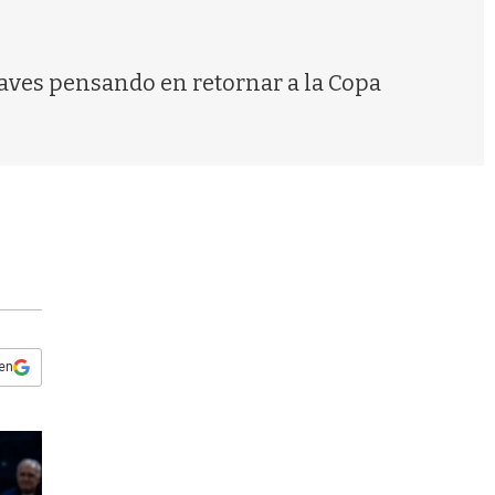
s
q
u
e
laves pensando en retornar a la Copa
d
a
 en