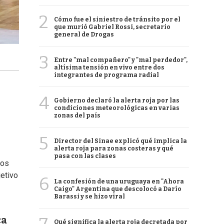
2
Cómo fue el siniestro de tránsito por el
que murió Gabriel Rossi, secretario
general de Drogas
3
Entre "mal compañero" y "mal perdedor",
altísima tensión en vivo entre dos
integrantes de programa radial
4
Gobierno declaró la alerta roja por las
condiciones meteorológicas en varias
zonas del país
5
Director del Sinae explicó qué implica la
alerta roja para zonas costeras y qué
pasa con las clases
ros
jetivo
6
La confesión de una uruguaya en "Ahora
Caigo" Argentina que descolocó a Darío
Barassi y se hizo viral
ca
Qué significa la alerta roja decretada por