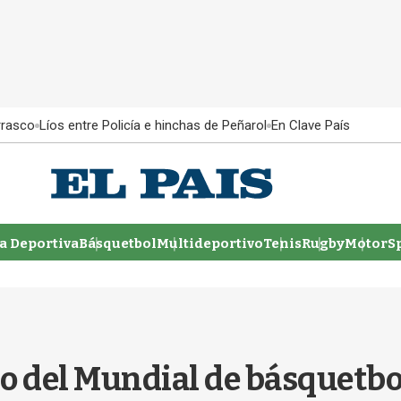
rrasco
Líos entre Policía e hinchas de Peñarol
En Clave País
 Deportiva
Básquetbol
Multideportivo
Tenis
Rugby
MotorSp
o del Mundial de básquetbo