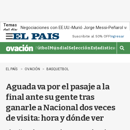
Temas
Negociaciones con EE.UU.
Murió Jorge Messi
Peñarol vs
del día:
Suscribite al 50% OFF
Ingresar
M
e
Fútbol
Mundial
Selección
Estadisticas
Agen
n
M
u
o
s
t
EL PAÍS
OVACIÓN
BASQUETBOL
r
a
Aguada va por el pasaje a la
r
b
final ante su gente tras
�
s
ganarle a Nacional dos veces
q
u
de visita: hora y dónde ver
e
d