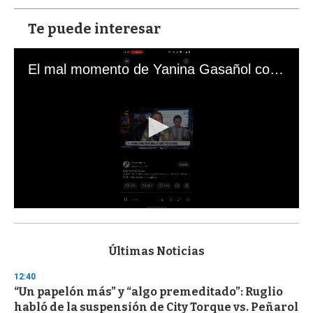
Te puede interesar
El mal momento de Yanina Gasañol con un hincha argentino en "Subrayado"
0
s
e
c
Últimas Noticias
o
n
12:40
d
“Un papelón más” y “algo premeditado”: Ruglio
s
o
habló de la suspensión de City Torque vs. Peñarol