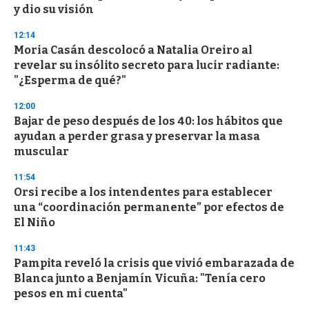
f
y dio su visión
3
3
s
12:14
e
Moria Casán descolocó a Natalia Oreiro al
c
revelar su insólito secreto para lucir radiante:
o
n
"¿Esperma de qué?"
d
s
12:00
Bajar de peso después de los 40: los hábitos que
ayudan a perder grasa y preservar la masa
muscular
11:54
Orsi recibe a los intendentes para establecer
una “coordinación permanente” por efectos de
El Niño
11:43
Pampita reveló la crisis que vivió embarazada de
Blanca junto a Benjamín Vicuña: "Tenía cero
pesos en mi cuenta"