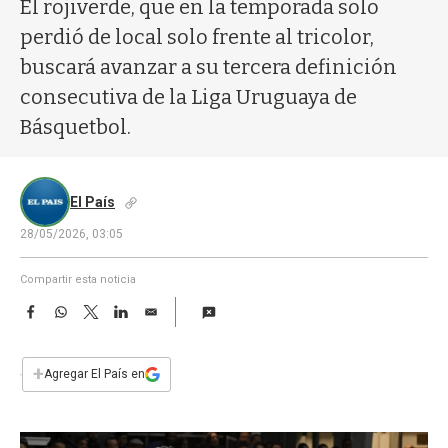
a
El rojiverde, que en la temporada solo
perdió de local solo frente al tricolor,
buscará avanzar a su tercera definición
consecutiva de la Liga Uruguaya de
Básquetbol.
El País
28/05/2026, 03:05
Compartir esta noticia
F
W
T
L
E
a
h
w
i
m
c
a
i
n
a
e
t
t
k
i
+
Agregar El País en
b
s
t
e
l
o
A
e
d
o
p
r
I
k
p
n