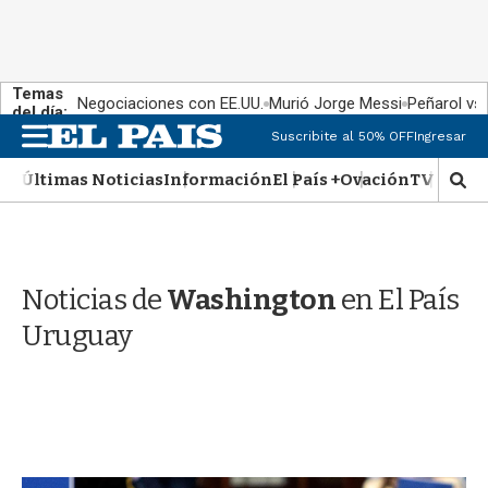
Temas
Negociaciones con EE.UU.
Murió Jorge Messi
Peñarol vs
del día:
M
Suscribite al 50% OFF
Ingresar
e
n
Últimas Noticias
Información
El País +
Ovación
TV Show
M
u
o
s
t
r
Noticias de
Washington
en El País
a
r
Uruguay
b
�
s
q
u
e
d