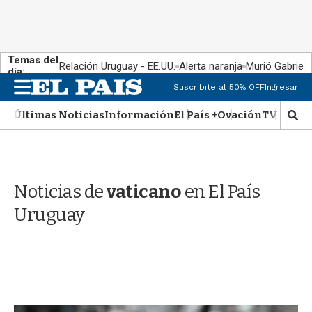
Temas del
Relación Uruguay - EE.UU.
Alerta naranja
Murió Gabriel 
día:
M
Suscribite al 50% OFF
Ingresar
e
n
Últimas Noticias
Información
El País +
Ovación
TV Show
M
u
o
s
t
r
Noticias de
vaticano
en El País
a
r
Uruguay
b
�
s
q
u
e
d