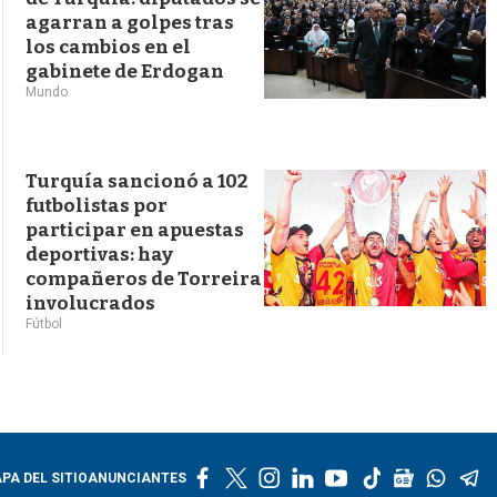
agarran a golpes tras
los cambios en el
gabinete de Erdogan
Mundo
Turquía sancionó a 102
futbolistas por
participar en apuestas
deportivas: hay
compañeros de Torreira
involucrados
Fútbol
f
t
i
l
y
t
g
w
t
PA DEL SITIO
ANUNCIANTES