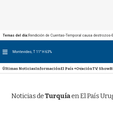
Temas del día:
Rendición de Cuentas
Temporal causa destrozos
M
Montevideo, T 11° H 63%
e
n
u
Últimas Noticias
Información
El País +
Ovación
TV Show
B
Noticias de
Turquía
en El País Ur