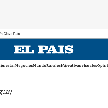
En Clave País
ienestar
Negocios
Mundo
Rurales
Narrativas visuales
Opin
uguay