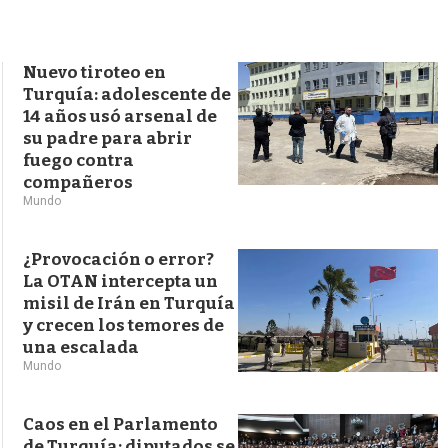
s
q
u
e
Nuevo tiroteo en
d
Turquía: adolescente de
a
14 años usó arsenal de
su padre para abrir
fuego contra
compañeros
Mundo
¿Provocación o error?
La OTAN intercepta un
misil de Irán en Turquía
y crecen los temores de
una escalada
Mundo
Caos en el Parlamento
de Turquía: diputados se