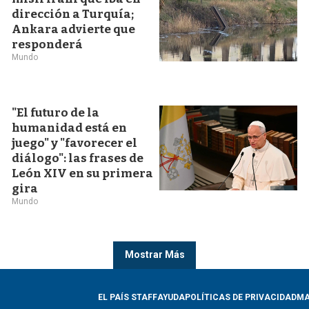
dirección a Turquía;
Ankara advierte que
responderá
Mundo
"El futuro de la
humanidad está en
juego" y "favorecer el
diálogo": las frases de
León XIV en su primera
gira
Mundo
Mostrar Más
EL PAÍS STAFF
AYUDA
POLÍTICAS DE PRIVACIDAD
MA