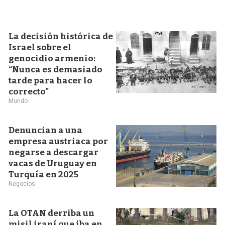
La decisión histórica de
Israel sobre el
genocidio armenio:
“Nunca es demasiado
tarde para hacer lo
correcto"
Mundo
Denuncian a una
empresa austriaca por
negarse a descargar
vacas de Uruguay en
Turquía en 2025
Negocios
La OTAN derriba un
misil iraní que iba en