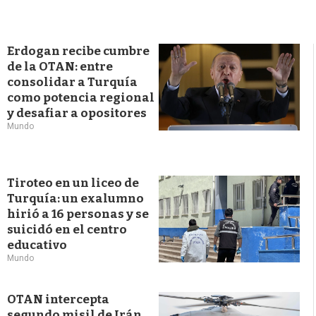
Erdogan recibe cumbre
de la OTAN: entre
consolidar a Turquía
como potencia regional
y desafiar a opositores
Mundo
Tiroteo en un liceo de
Turquía: un exalumno
hirió a 16 personas y se
suicidó en el centro
educativo
Mundo
OTAN intercepta
segundo misil de Irán