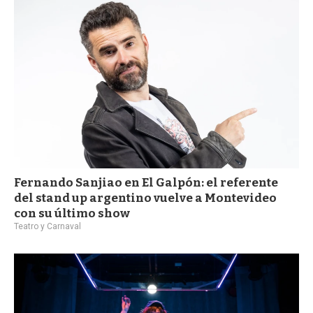
a
Fernando Sanjiao en El Galpón: el referente
del stand up argentino vuelve a Montevideo
con su último show
Teatro y Carnaval