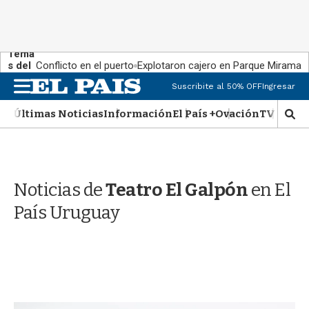
Tema
s del
Conflicto en el puerto
Explotaron cajero en Parque Miramar
día:
M
Suscribite al 50% OFF
Ingresar
e
n
Últimas Noticias
Información
El País +
Ovación
TV Show
M
u
o
s
t
r
Noticias de
Teatro El Galpón
en El
a
r
País Uruguay
b
�
s
q
u
e
d