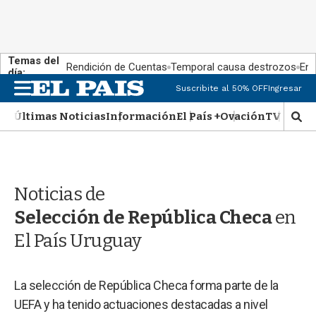
Temas del
Rendición de Cuentas
Temporal causa destrozos
En 
día:
M
Suscribite al 50% OFF
Ingresar
e
n
Últimas Noticias
Información
El País +
Ovación
TV Show
M
u
o
s
t
r
Noticias de
a
r
Selección de República Checa
en
b
�
El País Uruguay
s
q
u
La selección de República Checa forma parte de la
e
UEFA y ha tenido actuaciones destacadas a nivel
d