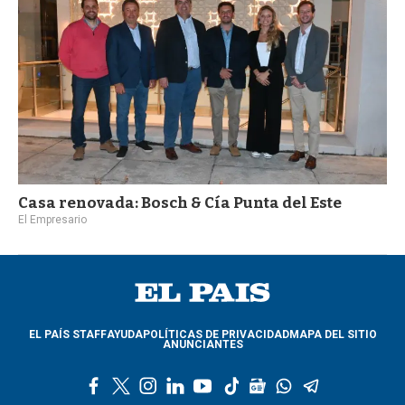
Casa renovada: Bosch & Cía Punta del Este
El Empresario
EL PAÍS STAFF
AYUDA
POLÍTICAS DE PRIVACIDAD
MAPA DEL SITIO
ANUNCIANTES
f
t
i
l
y
t
g
w
t
a
w
n
i
o
i
o
h
e