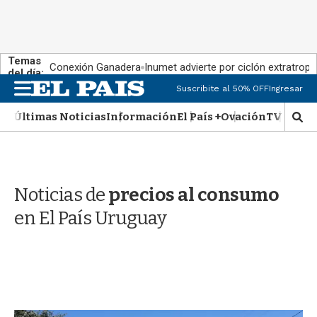
Temas
Conexión Ganadera
Inumet advierte por ciclón extratropi
del día:
M
Suscribite al 50% OFF
Ingresar
e
n
Últimas Noticias
Información
El País +
Ovación
TV Show
M
u
o
s
t
r
Noticias de
precios al consumo
a
r
en El País Uruguay
b
�
s
q
u
e
d