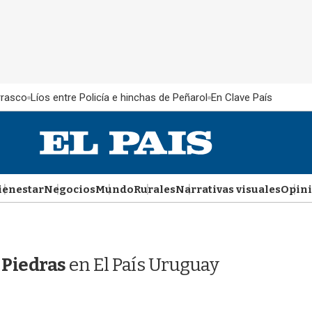
rrasco
Líos entre Policía e hinchas de Peñarol
En Clave País
ienestar
Negocios
Mundo
Rurales
Narrativas visuales
Opin
 Piedras
en El País Uruguay