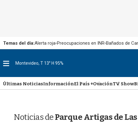
Temas del día:
Alerta roja
Preocupaciones en INR
Bañados de Ca
M
Montevideo, T 13° H 95%
e
n
u
Últimas Noticias
Información
El País +
Ovación
TV Show
B
Noticias de
Parque Artigas de Las