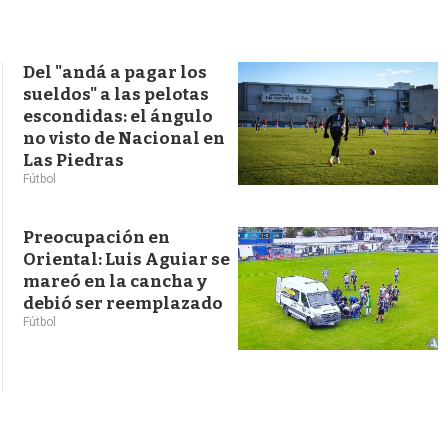
s
q
u
e
Del "andá a pagar los
d
sueldos" a las pelotas
a
escondidas: el ángulo
no visto de Nacional en
Las Piedras
Fútbol
Preocupación en
Oriental: Luis Aguiar se
mareó en la cancha y
debió ser reemplazado
Fútbol