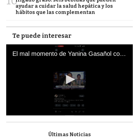
10
ayudar a cuidar la salud hepática y los
hábitos que las complementan
Te puede interesar
El mal momento de Yanina Gasañol con un hincha argentino en "Subrayado"
0
s
e
c
Últimas Noticias
o