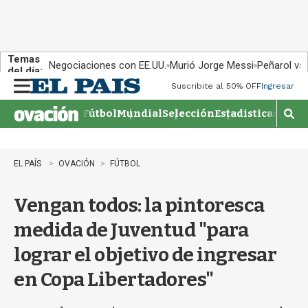
Temas
Negociaciones con EE.UU.
Murió Jorge Messi
Peñarol vs
del día:
Suscribite al 50% OFF
Ingresar
M
e
Fútbol
Mundial
Selección
Estadisticas
Agen
n
M
u
o
s
t
EL PAÍS
OVACIÓN
FÚTBOL
r
a
Vengan todos: la pintoresca
r
b
medida de Juventud "para
�
s
lograr el objetivo de ingresar
q
u
en Copa Libertadores"
e
d