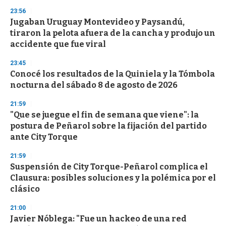
n
23:56
d
Jugaban Uruguay Montevideo y Paysandú,
s
o
tiraron la pelota afuera de la cancha y produjo un
f
accidente que fue viral
3
3
s
23:45
e
Conocé los resultados de la Quiniela y la Tómbola
c
nocturna del sábado 8 de agosto de 2026
o
n
d
21:59
s
"Que se juegue el fin de semana que viene": la
postura de Peñarol sobre la fijación del partido
ante City Torque
21:59
Suspensión de City Torque-Peñarol complica el
Clausura: posibles soluciones y la polémica por el
clásico
21:00
Javier Nóblega: "Fue un hackeo de una red