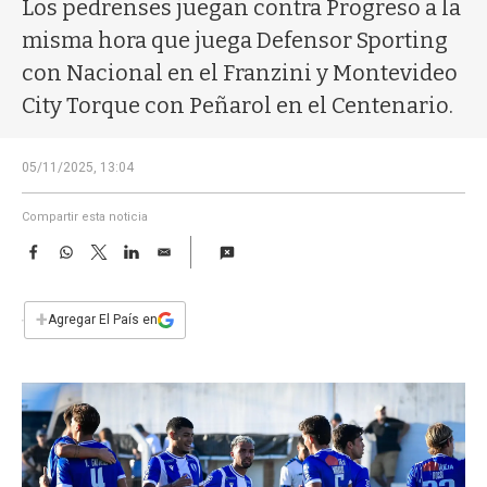
a
Los pedrenses juegan contra Progreso a la
misma hora que juega Defensor Sporting
con Nacional en el Franzini y Montevideo
City Torque con Peñarol en el Centenario.
05/11/2025, 13:04
Compartir esta noticia
F
W
T
L
E
a
h
w
i
m
c
a
i
n
a
e
t
t
k
i
+
Agregar El País en
b
s
t
e
l
o
A
e
d
o
p
r
I
k
p
n