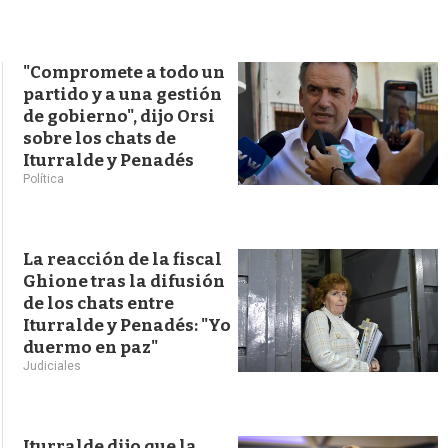
s
q
u
e
"Compromete a todo un
d
partido y a una gestión
a
de gobierno", dijo Orsi
sobre los chats de
Iturralde y Penadés
Política
La reacción de la fiscal
Ghione tras la difusión
de los chats entre
Iturralde y Penadés: "Yo
duermo en paz"
Judiciales
Iturralde dijo que la