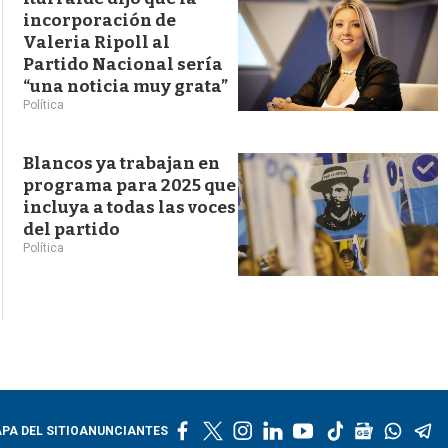
incorporación de
Valeria Ripoll al
Partido Nacional sería
“una noticia muy grata”
Política
Blancos ya trabajan en
programa para 2025 que
incluya a todas las voces
del partido
Política
f
t
i
l
y
t
g
w
t
PA DEL SITIO
ANUNCIANTES