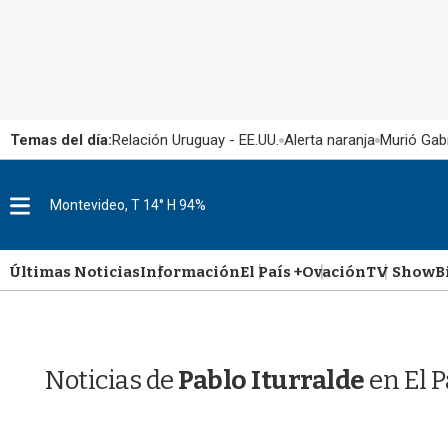
Temas del día:
Relación Uruguay - EE.UU.
Alerta naranja
Murió Gabr
M
Montevideo, T 14° H 94%
e
n
u
Últimas Noticias
Información
El País +
Ovación
TV Show
B
Noticias de
Pablo Iturralde
en El 