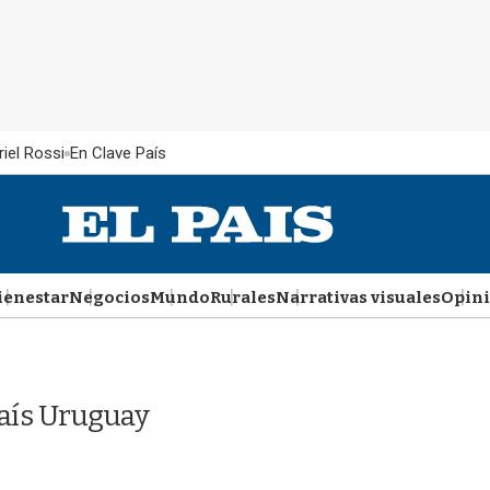
iel Rossi
En Clave País
ienestar
Negocios
Mundo
Rurales
Narrativas visuales
Opin
País Uruguay