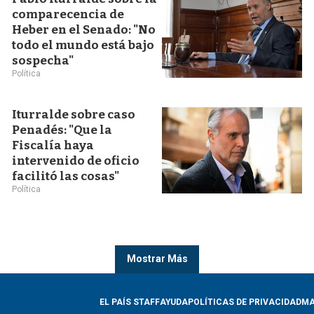
comparecencia de
Heber en el Senado: "No
todo el mundo está bajo
sospecha"
Política
Iturralde sobre caso
Penadés: "Que la
Fiscalía haya
intervenido de oficio
facilitó las cosas"
Política
Mostrar Más
EL PAÍS STAFF
AYUDA
POLÍTICAS DE PRIVACIDAD
MA