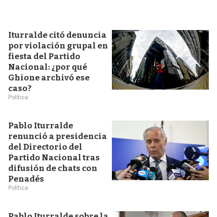
Iturralde citó denuncia
por violación grupal en
fiesta del Partido
Nacional: ¿por qué
Ghione archivó ese
caso?
Política
Pablo Iturralde
renunció a presidencia
del Directorio del
Partido Nacional tras
difusión de chats con
Penadés
Política
Pablo Iturralde sobre la