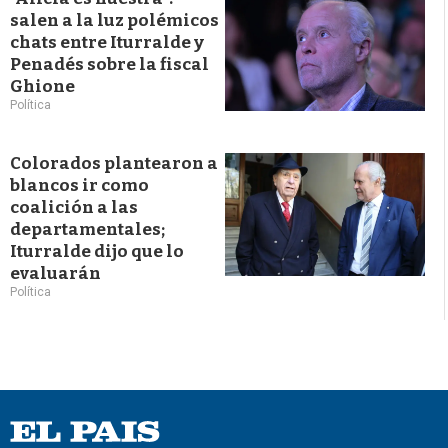
salen a la luz polémicos
chats entre Iturralde y
Penadés sobre la fiscal
Ghione
Política
Colorados plantearon a
blancos ir como
coalición a las
departamentales;
Iturralde dijo que lo
evaluarán
Política