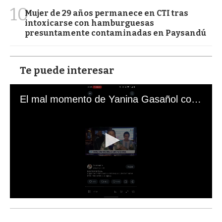
10
Mujer de 29 años permanece en CTI tras
intoxicarse con hamburguesas
presuntamente contaminadas en Paysandú
Te puede interesar
El mal momento de Yanina Gasañol con un hincha argentino en "Subrayado"
0
s
e