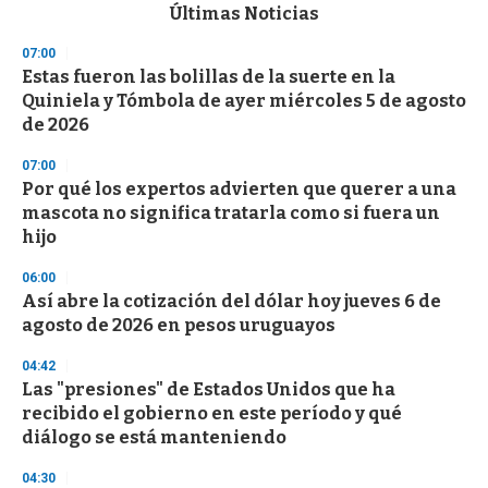
c
Últimas Noticias
o
n
07:00
d
Estas fueron las bolillas de la suerte en la
s
o
Quiniela y Tómbola de ayer miércoles 5 de agosto
f
de 2026
3
3
s
07:00
e
Por qué los expertos advierten que querer a una
c
mascota no significa tratarla como si fuera un
o
n
hijo
d
s
06:00
Así abre la cotización del dólar hoy jueves 6 de
agosto de 2026 en pesos uruguayos
04:42
Las "presiones" de Estados Unidos que ha
recibido el gobierno en este período y qué
diálogo se está manteniendo
04:30