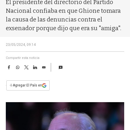
a
El presidente del directorio del Partido
Nacional confiaba en que Ghione tomara
la causa de las denuncias contra el
exsenador porque dijo que era su "amiga".
23/05/2024, 09:14
Compartir esta noticia
F
W
T
L
E
a
h
w
i
m
c
a
i
n
a
e
t
t
k
i
+
Agregar El País en
b
s
t
e
l
o
A
e
d
o
p
r
I
k
p
n